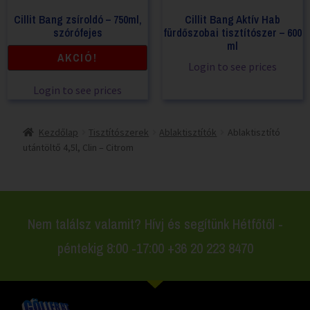
Cillit Bang zsíroldó – 750ml,
Cillit Bang Aktív Hab
szórófejes
fürdőszobai tisztítószer – 600
ml
AKCIÓ!
Login to see prices
Login to see prices
Kezdőlap
Tisztítószerek
Ablaktisztítók
Ablaktisztító
utántöltő 4,5l, Clin – Citrom
Nem találsz valamit? Hívj és segítünk Hétfőtől -
péntekig 8:00 -17:00 +36 20 223 8470