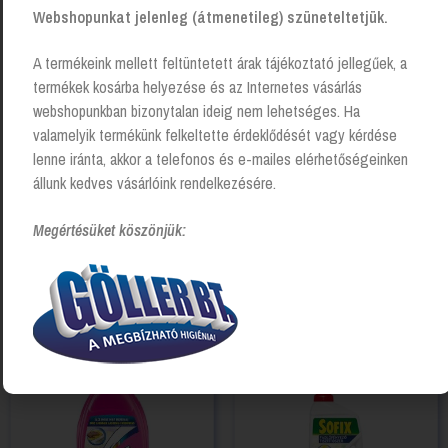
Webshopunkat jelenleg (átmenetileg) szüneteltetjük.
A termékeink mellett feltüntetett árak tájékoztató jellegűek, a
termékek kosárba helyezése és az Internetes vásárlás
webshopunkban bizonytalan ideig nem lehetséges. Ha
valamelyik termékünk felkeltette érdeklődését vagy kérdése
lenne iránta, akkor a telefonos és e-mailes elérhetőségeinken
állunk kedves vásárlóink rendelkezésére.
Megértésüket köszönjük:
Bútorápoló spray, Classic,
Well Done Fertix
250ml, Pronto
fertőtlenítőszer – 4 literes
Login to see prices
Login to see prices