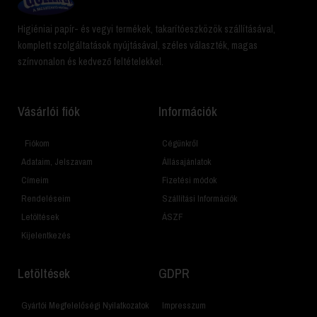
Higiéniai papír- és vegyi termékek, takarítóeszközök szállításával,
komplett szolgáltatások nyújtásával, széles választék, magas
színvonalon és kedvező feltételekkel.
Vásárlói fiók
Információk
Fiókom
Cégünkről
Adataim, Jelszavam
Állásajánlatok
Címeim
Fizetési módok
Rendeléseim
Szállítási Információk
Letöltések
ÁSZF
Kijelentkezés
Letöltések
GDPR
Gyártói Megfelelőségi Nyilatkozatok
Impresszum