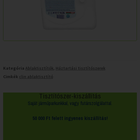
Kategória
Ablaktisztítók
,
Háztartási tisztítószerek
Cimkék
clin ablaktisztító
Tisztítószer-kiszállítás
Saját járműparkunkkal, vagy futárszolgálattal.
50 000 Ft felett
ingyenes kiszállítás!