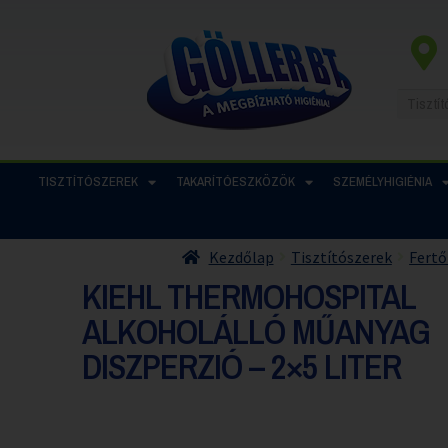
TISZTÍTÓSZEREK
TAKARÍTÓESZKÖZÖK
SZEMÉLYHIGIÉNIA
Kezdőlap
Tisztítószerek
Fertő
KIEHL THERMOHOSPITAL
ALKOHOLÁLLÓ MŰANYAG
DISZPERZIÓ – 2×5 LITER