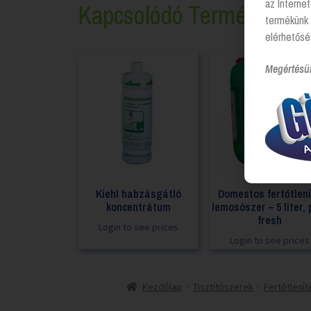
az Interne
Kapcsolódó Termékek
termékünk 
elérhetősé
Megértésü
Kiehl habzásgátló
Domestos fertőtlen
koncentrátum
lemosószer – 5 liter, 
fresh
Login to see prices
Login to see prices
Kezdőlap
Tisztítószerek
Fertőtlenít