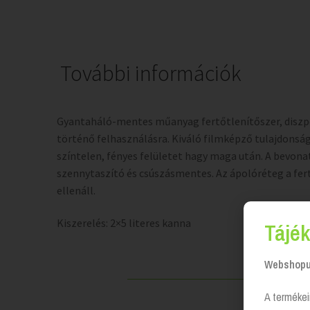
További információk
Gyantaháló-mentes műanyag fertőtlenítőszer, diszp
történő felhasználásra. Kiváló filmképző tulajdonság
színtelen, fényes felületet hagy maga után. A bevon
szennytaszító és csúszásmentes. Az ápolóréteg a fe
ellenáll.
Kiszerelés: 2×5 literes kanna
Tájék
Webshopun
A termékei