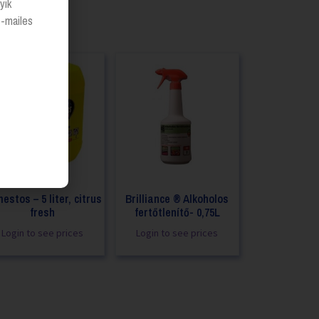
yik
e-mailes
estos – 5 liter, citrus
Brilliance ® Alkoholos
fresh
fertőtlenítő- 0,75L
Login to see prices
Login to see prices