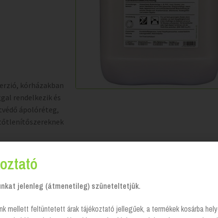
erzió, kórházakban
gal rendelkezik és
atvédő ápolóréteg,
rtőtlenítőszereknek
oztató
kat jelenleg (átmenetileg) szüneteltetjük.
nk mellett feltüntetett árak tájékoztató jellegűek, a termékek kosárba he