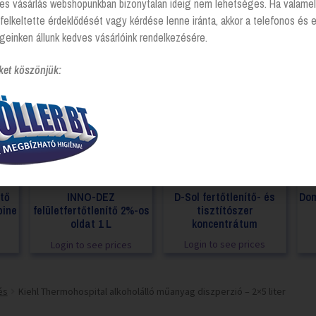
tes vásárlás webshopunkban bizonytalan ideig nem lehetséges. Ha valamel
felkeltette érdeklődését vagy kérdése lenne iránta, akkor a telefonos és 
geinken állunk kedves vásárlóink rendelkezésére.
ket köszönjük:
ítő
D-Sol fertőtlenítő- és
Dom
INNO-DEZ
pine
tisztítószer
felületfertőtlenítő 2%-os
koncentrátum
oldat 1 L
Login to see prices
Login to see prices
és
Kiehl Thermohospital alkoholálló műanyag diszperzió – 2×5 liter