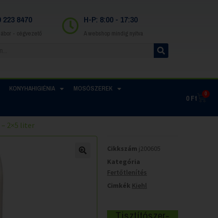
0 223 8470
H-P: 8:00 - 17:30
Gábor - cégvezető
A webshop mindig nyitva
KONYHAHIGIÉNIA
MOSÓSZEREK
0
0
Ft
– 2×5 liter
Cikkszám
j200605
Kategória
Fertőtlenítés
Cimkék
Kiehl
Tisztítószer-