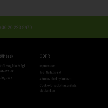
 +36 20 223 8470
töltések
GDPR
rtói Megfelelőségi
Impresszum
latkozatok
Jogi Nyilatkozat
alógusok
Adatkezelési nyilatkozat
Cookie-k (sütik) használata
oldalainkon