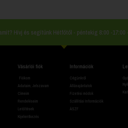
amit? Hívj és segítünk Hétfőtől - péntekig 8:00 -17:00
Vásárlói fiók
Információk
Le
Fiókom
Cégünkről
Gyá
Nyi
Adataim, Jelszavam
Állásajánlatok
Kat
Címeim
Fizetési módok
Rendeléseim
Szállítási Információk
Letöltések
ÁSZF
Kijelentkezés