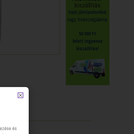
kiszállítás
Saját járműparkunkkal,
vagy futárszolgálattal.
50 000 Ft
felett
ingyenes
kiszállítás!
lyezése és