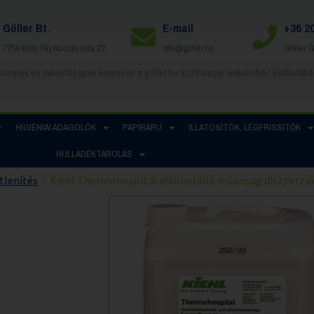
Göller Bt.
E-mail
+36 2
7754 Bóly, Fáy András utca 22.
info@goller.hu
Göller 
HIGIÉNIAI ADAGOLÓK
PAPÍRÁRU
ILLATOSÍTÓK, LÉGFRISSÍTŐK
HULLADÉKTÁROLÁS
tlenítés
Kiehl Thermohospital alkoholálló műanyag diszperzió 