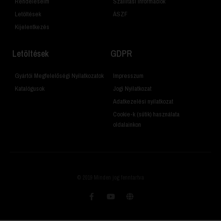
Rendeléseim
Szállítási Információk
Letöltések
ÁSZF
Kijelentkezés
Letöltések
GDPR
Gyártói Megfelelőségi Nyilatkozatok
Impresszum
Katalógusok
Jogi Nyilatkozat
Adatkezelési nyilatkozat
Cookie-k (sütik) használata
oldalainkon
© 2019 Minden jog fenntartva