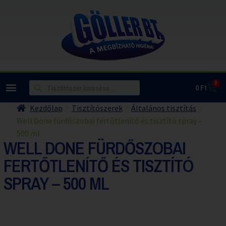
0
0
Ft
Kezdőlap
Tisztítószerek
Általános tisztítás
Well Done fürdőszobai fertőtlenítő és tisztító spray –
500 ml
WELL DONE FÜRDŐSZOBAI
FERTŐTLENÍTŐ ÉS TISZTÍTÓ
SPRAY – 500 ML