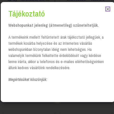
illatban
Login to see prices
Tájékoztató
Login to see prices
Webshopunkat jelenleg (átmenetileg) szüneteltetjük.
A termékeink mellett feltüntetett árak tájékoztató jellegűek, a
termékek kosárba helyezése és az Internetes vásárlás
webshopunkban bizonytalan ideig nem lehetséges. Ha
valamelyik termékünk felkeltette érdeklődését vagy kérdése
lenne iránta, akkor a telefonos és e-mailes elérhetőségeinken
állunk kedves vásárlóink rendelkezésére.
Megértésüket köszönjük:
Brilliance ® Felületápoló és
Irodai általános tisztítószer
Tisztítószer- 0,5L
PRO-460
Login to see prices
Login to see prices