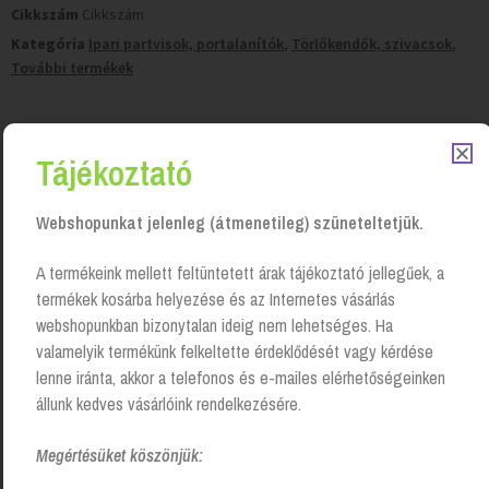
Cikkszám
Cikkszám
Kategória
Ipari partvisok, portalanítók
,
Törlőkendők, szivacsok
,
További termékek
Tisztítószer-kiszállítás
Saját járműparkunkkal, vagy futárszolgálattal.
Tájékoztató
50 000 Ft felett
ingyenes kiszállítás!
Webshopunkat jelenleg (átmenetileg) szüneteltetjük.
A termékeink mellett feltüntetett árak tájékoztató jellegűek, a
termékek kosárba helyezése és az Internetes vásárlás
webshopunkban bizonytalan ideig nem lehetséges. Ha
valamelyik termékünk felkeltette érdeklődését vagy kérdése
lenne iránta, akkor a telefonos és e-mailes elérhetőségeinken
állunk kedves vásárlóink rendelkezésére.
Megértésüket köszönjük: