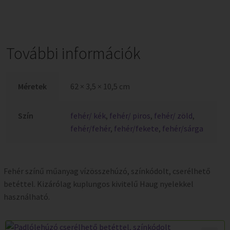
További információk
Méretek
62 × 3,5 × 10,5 cm
Szín
fehér/ kék
,
fehér/ piros
,
fehér/ zöld
,
fehér/fehér
,
fehér/fekete
,
fehér/sárga
Fehér színű műanyag vízösszehúzó, színkódolt, cserélhető
betéttel. Kizárólag kuplungos kivitelű Haug nyelekkel
használható.