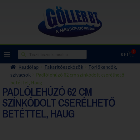
0
0
Ft
Kezdőlap
Takarítóeszközök
Törlőkendők,
szivacsok
Padlólehúzó 62 cm színkódolt cserélhető
betéttel, Haug
PADLÓLEHÚZÓ 62 CM
SZÍNKÓDOLT CSERÉLHETŐ
BETÉTTEL, HAUG