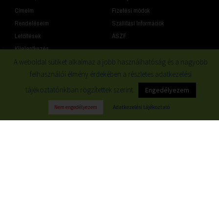
Címeim
Fizetési módok
Rendeléseim
Szállítási Információk
Letöltések
ÁSZF
Kijelentkezés
A weboldal sütiket alkalmaz a jobb használhatóság és a nagyobb
Letöltések
GDPR
felhasználói élmény érdekében a részletes adatkezelési
tájékoztatónkban rögzítettek szerint.
Engedélyezem
Gyártói Megfelelőségi Nyilatkozatok
Impresszum
Nem engedélyezem
Adatkezelési tájékoztató
Katalógusok
Jogi Nyilatkozat
Adatkezelési nyilatkozat
Cookie-k (sütik) használata
oldalainkon
© 2019 Minden jog fenntartva