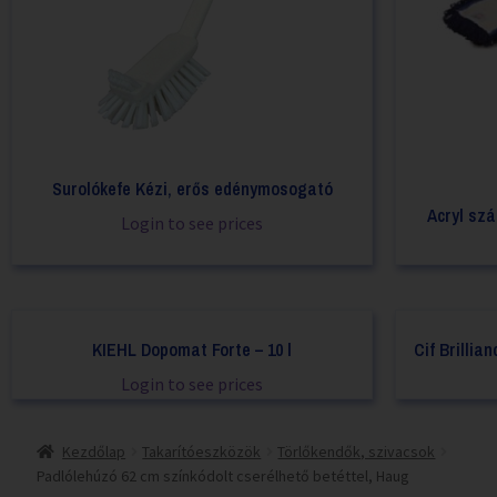
Surolókefe Kézi, erős edénymosogató
Acryl sz
Login to see prices
KIEHL Dopomat Forte – 10 l
Cif Brillian
Login to see prices
Kezdőlap
Takarítóeszközök
Törlőkendők, szivacsok
Padlólehúzó 62 cm színkódolt cserélhető betéttel, Haug