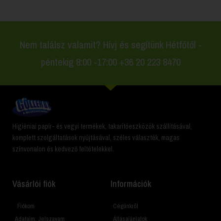
Nem találsz valamit? Hívj és segítünk Hétfőtől -
péntekig 8:00 -17:00 +36 20 223 8470
Higiéniai papír- és vegyi termékek, takarítóeszközök szállításával,
komplett szolgáltatások nyújtásával, széles választék, magas
színvonalon és kedvező feltételekkel.
Vásárlói fiók
Információk
Fiókom
Cégünkről
Adataim, Jelszavam
Állásajánlatok