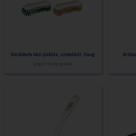
Súrolókefe kézi piskóta, színkódolt, Haug
Brilli
Login to see prices