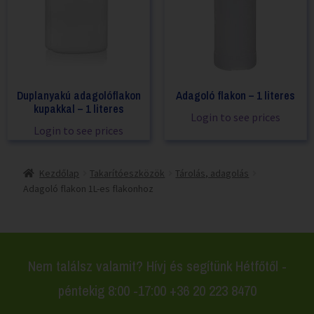
Duplanyakú adagolóflakon
Adagoló flakon – 1 literes
kupakkal – 1 literes
Login to see prices
Login to see prices
Kezdőlap
Takarítóeszközök
Tárolás, adagolás
Adagoló flakon 1L-es flakonhoz
Nem találsz valamit? Hívj és segítünk Hétfőtől -
péntekig 8:00 -17:00 +36 20 223 8470