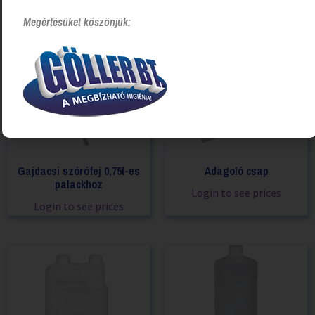
Megértésüket köszönjük:
Gajdacsi szórófej 0,75l-es
Adagoló csap
palackhoz
Login to see prices
Login to see prices