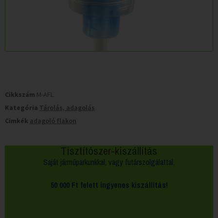
Cikkszám
M-AFL
Kategória
Tárolás, adagolás
Cimkék
adagoló flakon
Tisztítószer-kiszállítás
Saját járműparkunkkal, vagy futárszolgálattal.
50 000 Ft felett
ingyenes kiszállítás!