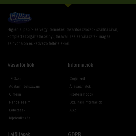
Higiéniai papír- és vegyi termékek, takarítóeszközök szállításával,
komplett szolgáltatások nyújtásával, széles választék, magas
színvonalon és kedvező feltételekkel.
Vásárlói fiók
Információk
Fiókom
Cégünkről
Adataim, Jelszavam
Állásajánlatok
Címeim
Fizetési módok
Rendeléseim
Szállítási Információk
Letöltések
ÁSZF
Kijelentkezés
Letöltések
GDPR