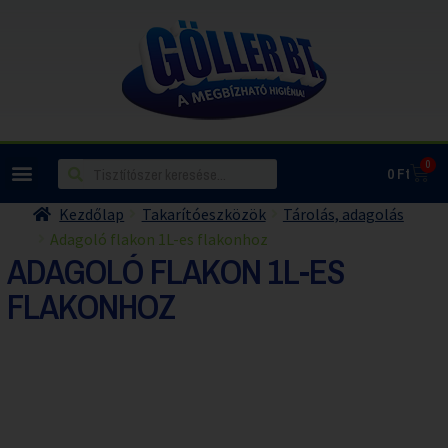
0
0
Ft
Kezdőlap
Takarítóeszközök
Tárolás, adagolás
Adagoló flakon 1L-es flakonhoz
ADAGOLÓ FLAKON 1L-ES
FLAKONHOZ