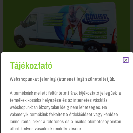
Tájékoztató
Webshopunkat jelenleg (átmenetileg) szüneteltetjük.
A termékeink mellett feltüntetett árak tájékoztató jellegűek, a
termékek kosárba helyezése és az Internetes vásárlás
webshopunkban bizonytalan ideig nem lehetséges. Ha
valamelyik termékünk felkeltette érdeklődését vagy kérdése
Kapcsolódó Termékek
lenne iránta, akkor a telefonos és e-mailes elérhetőségeinken
állunk kedves vásárlóink rendelkezésére.