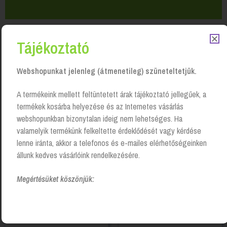
Tájékoztató
Webshopunkat jelenleg (átmenetileg) szüneteltetjük.
Kapcsolódó Termékek
A termékeink mellett feltüntetett árak tájékoztató jellegűek, a
termékek kosárba helyezése és az Internetes vásárlás
webshopunkban bizonytalan ideig nem lehetséges. Ha
valamelyik termékünk felkeltette érdeklődését vagy kérdése
lenne iránta, akkor a telefonos és e-mailes elérhetőségeinken
állunk kedves vásárlóink rendelkezésére.
Megértésüket köszönjük: