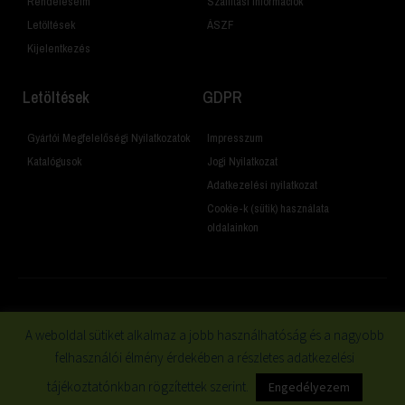
Rendeléseim
Szállítási Információk
Letöltések
ÁSZF
Kijelentkezés
Letöltések
GDPR
Gyártói Megfelelőségi Nyilatkozatok
Impresszum
Katalógusok
Jogi Nyilatkozat
Adatkezelési nyilatkozat
Cookie-k (sütik) használata
oldalainkon
© 2019 Minden jog fenntartva
A weboldal sütiket alkalmaz a jobb használhatóság és a nagyobb
felhasználói élmény érdekében a részletes adatkezelési
tájékoztatónkban rögzítettek szerint.
Engedélyezem