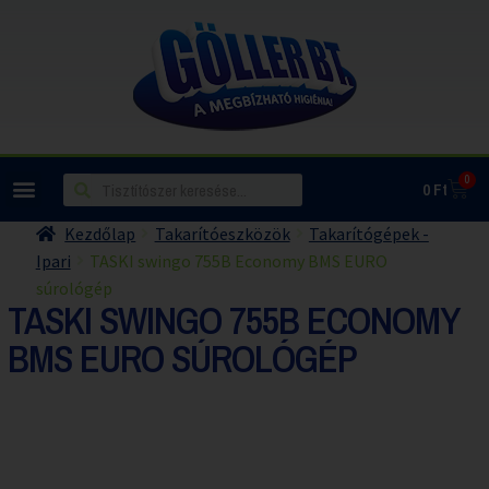
0
0
Ft
Kezdőlap
Takarítóeszközök
Takarítógépek -
Ipari
TASKI swingo 755B Economy BMS EURO
súrológép
TASKI SWINGO 755B ECONOMY
BMS EURO SÚROLÓGÉP