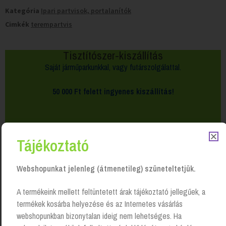
Kategória
Ipari partvisok, portalanítók
Cimkék
terempartvis
Tisztítószer-kiszállítás
Saját járműparkunkkal, vagy futárszolgálattal.
50 000 Ft felett
ingyenes kiszállítás!
Tájékoztató
Webshopunkat jelenleg (átmenetileg) szüneteltetjük.
A termékeink mellett feltüntetett árak tájékoztató jellegűek, a
termékek kosárba helyezése és az Internetes vásárlás
webshopunkban bizonytalan ideig nem lehetséges. Ha