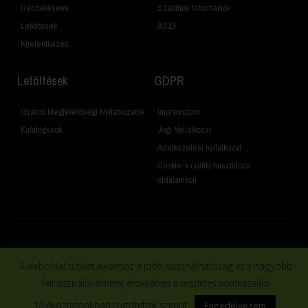
Rendeléseim
Szállítási Információk
Letöltések
ÁSZF
Kijelentkezés
Letöltések
GDPR
Gyártói Megfelelőségi Nyilatkozatok
Impresszum
Katalógusok
Jogi Nyilatkozat
Adatkezelési nyilatkozat
Cookie-k (sütik) használata
oldalainkon
© 2019 Minden jog fenntartva
A weboldal sütiket alkalmaz a jobb használhatóság és a nagyobb
felhasználói élmény érdekében a részletes adatkezelési
tájékoztatónkban rögzítettek szerint.
Engedélyezem