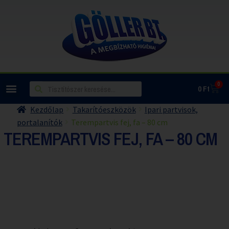
0
0
Ft
Kezdőlap
Takarítóeszközök
Ipari partvisok,
portalanítók
Terempartvis fej, fa – 80 cm
TEREMPARTVIS FEJ, FA – 80 CM