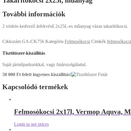
Takarítókocsi 2x25l, műanyag
További információk
2 vödrös kedvező árfekvésű 2x25L-es műanyag vázas takarítókocsi.
Cikkszám
GA-CK756
Kategória
Felmosókocsi
Cimkék
felmosókocs
Tisztítószer-kiszállítás
Saját járműparkunkkal, vagy futárszolgálattal.
50 000 Ft felett
ingyenes kiszállítás!
Kapcsolódó termékek
Felmosókocsi 2x17l, Vermop Aquva, Mi
Login to see prices