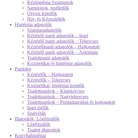
Kézhigiénia Szappanok
Samponok, tusfürdők
Orvosi lepedők
Haj- és Kézszárítók
Higiéniai adagolók
Szappanadagolók
Kéztörlő papír adagolók – Ipari
Kéztörlő papír adagolók – Tekercses
Kéztörlőpapír adagolók – Hajtogatott
Kéztörlő papír adagolók – Automata
Toalettpapír adagolók
Kozmetikai és higiéniai adagolók
Papíráru
Kéztörlők – Hajtogatott
Kéztörlők – Tekercses
Kozmetikai, higiéniai kendők
Toalettpapírok – Kistekercses
Toalettpapírok – Nagytekercses
Toalettpapírok – Pontadagolású és hajtogatott
Ipari törlők
Szalvéták
Illatosítók, Légfrissítők
Légfrissítők
Toalett illatosítok
Konyhahigiénia