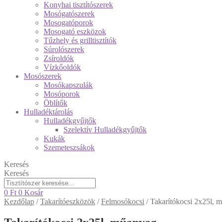
Konyhai tisztítószerek
Mosógatószerek
Mosogatóporok
Mosogató eszközok
Tűzhely és grilltisztítók
Súrolószerek
Zsíroldók
Vízkőoldók
Mosószerek
Mosókapszulák
Mosóporok
Öblítők
Hulladéktárolás
Hulladékgyűjtők
Szelektív Hulladékgyűjtők
Kukák
Szemeteszsákok
Keresés
Keresés
0
Ft
0
Kosár
Kezdőlap
/
Takarítóeszközök
/
Felmosókocsi
/
Takarítókocsi 2x25l, 