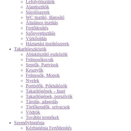
Lefolyótisztítók
Alaptisztítók
Súrolószerek
WC tisztító, illatosító
Általános tisztítás
Fertőtlenítés
Szőnyegtisztítás
Vízkőoldás
Háztartási tisztítószerek
Takarítóeszközök
Ablaktisztító eszközök
Felmosókocsik
Seprűk, Partvisok
Kesztyűk
Felmosók, Mopok
Nyelek
Portörlők, Pókhálózók
Takarítógépek – Ipari
Takarítógépek, porszívók
Tárolás, adagolás
Törlőkendők, szivacsok
Vödrök
További termékek
Személyhigiénia
Kézhigiénia Fertőtlenítés