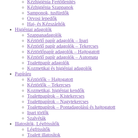
Kézhigiénia Fertőtlenítés
Kézhigiénia Szappanok
Samponok, tusfürdők
Orvosi lepedők
Haj- és Kézszárítók
Higiéniai adagolók
Szappanadagolók
Kéztörlő papír adagolók – Ipari
Kéztörlő papír adagolók – Tekercses
Kéztörlőpapír adagolók – Hajtogatott
Kéztörlő papír adagolók – Automata
Toalettpapír adagolók
Kozmetikai és higiéniai adagolók
Papíráru
Kéztörlők – Hajtogatott
Kéztörlők – Tekercses
Kozmetikai, higiéniai kendők
Toalettpapírok – Kistekercses
Toalettpapírok – Nagytekercses
Toalettpapírok – Pontadagolású és hajtogatott
Ipari törlők
Szalvéták
Illatosítók, Légfrissítők
Légfrissítők
Toalett illatosítok