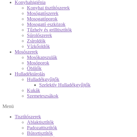
Konyhahigiénia
Konyhai tisztítószerek
Mosógatószerek
Mosogatóporok
Mosogató eszközok
Tűzhely és grilltisztítók
Súrolószerek
Zsíroldók
Vízkőoldók
Mosószerek
Mosókapszulák
Mosóporok
Öblítők
Hulladéktárolás
Hulladékgyűjtők
Szelektív Hulladékgyűjtők
Kukák
Szemeteszsákok
Menü
Tisztítószerek
Ablaktisztítók
Padozattisztítók
Bútortisztítók