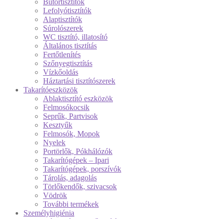
Bútortisztítók
Lefolyótisztítók
Alaptisztítók
Súrolószerek
WC tisztító, illatosító
Általános tisztítás
Fertőtlenítés
Szőnyegtisztítás
Vízkőoldás
Háztartási tisztítószerek
Takarítóeszközök
Ablaktisztító eszközök
Felmosókocsik
Seprűk, Partvisok
Kesztyűk
Felmosók, Mopok
Nyelek
Portörlők, Pókhálózók
Takarítógépek – Ipari
Takarítógépek, porszívók
Tárolás, adagolás
Törlőkendők, szivacsok
Vödrök
További termékek
Személyhigiénia