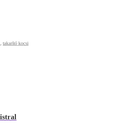
i
,
takarító kocsi
stral