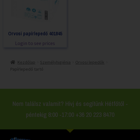
Orvosi papírlepedő 401845
Login to see prices
Kezdőlap
Személyhigiénia
Orvosi lepedők
Papírlepedő tartó
Nem találsz valamit? Hívj és segítünk Hétfőtől -
péntekig 8:00 -17:00 +36 20 223 8470