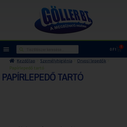
0
0
Ft
Kezdőlap
Személyhigiénia
Orvosi lepedők
Papírlepedő tartó
PAPÍRLEPEDŐ TARTÓ