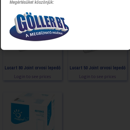
Megértésüket köszönjük:
Lucart 80 Joint orvosi lepedő
Lucart 50 Joint orvosi lepedő
Login to see prices
Login to see prices