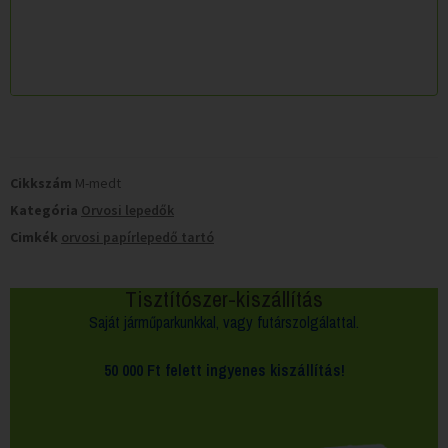
Cikkszám
M-medt
Kategória
Orvosi lepedők
Cimkék
orvosi papírlepedő tartó
Tisztítószer-kiszállítás
Saját járműparkunkkal, vagy futárszolgálattal.
50 000 Ft felett
ingyenes kiszállítás!