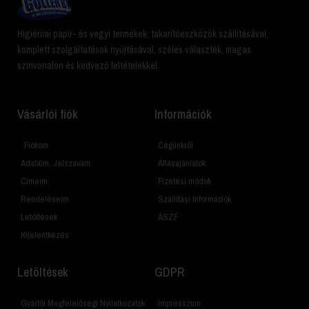
Higiéniai papír- és vegyi termékek, takarítóeszközök szállításával,
komplett szolgáltatások nyújtásával, széles választék, magas
színvonalon és kedvező feltételekkel.
Vásárlói fiók
Információk
Fiókom
Cégünkről
Adataim, Jelszavam
Állásajánlatok
Címeim
Fizetési módok
Rendeléseim
Szállítási Információk
Letöltések
ÁSZF
Kijelentkezés
Letöltések
GDPR
Gyártói Megfelelőségi Nyilatkozatok
Impresszum