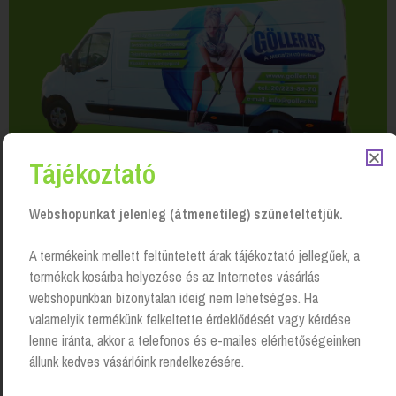
Tájékoztató
Webshopunkat jelenleg (átmenetileg) szüneteltetjük.
A termékeink mellett feltüntetett árak tájékoztató jellegűek, a
termékek kosárba helyezése és az Internetes vásárlás
webshopunkban bizonytalan ideig nem lehetséges. Ha
valamelyik termékünk felkeltette érdeklődését vagy kérdése
Kapcsolódó Termékek
lenne iránta, akkor a telefonos és e-mailes elérhetőségeinken
állunk kedves vásárlóink rendelkezésére.