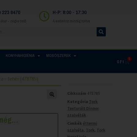
0 223 8470
H-P: 8:00 - 17:30
Gábor - cégvezető
A webshop mindig nyitva
KONYHAHIGIÉNIA
MOSÓSZEREK
0
0
Ft
a – fehér (478785)
Cikkszám
478785
Kategória
Tork
Texturált Dinner
szalvéták
k még…
Cimkék
éttermi
szalvéta
,
Tork
,
Tork
NexxStyle