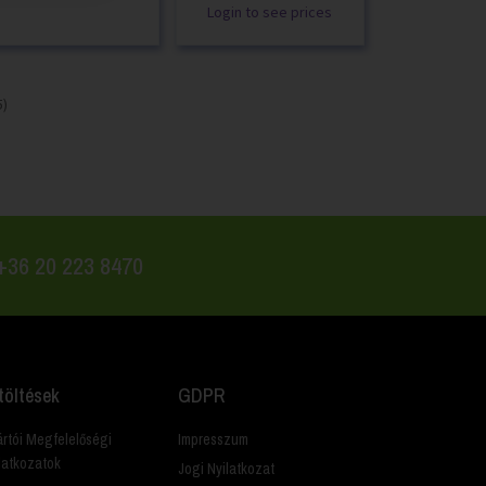
Login to see prices
5)
 +36 20 223 8470
töltések
GDPR
rtói Megfelelőségi
Impresszum
latkozatok
Jogi Nyilatkozat