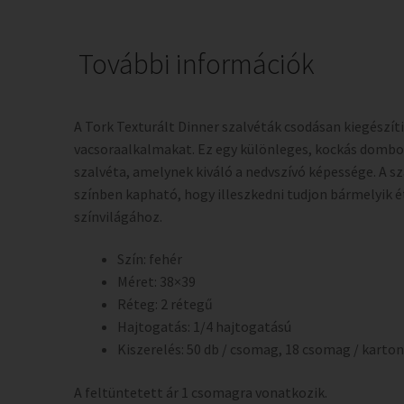
További információk
A Tork Texturált Dinner szalvéták csodásan kiegészít
vacsoraalkalmakat. Ez egy különleges, kockás domb
szalvéta, amelynek kiváló a nedvszívó képessége. A s
színben kapható, hogy illeszkedni tudjon bármelyik 
színvilágához.
Szín: fehér
Méret: 38×39
Réteg: 2 rétegű
Hajtogatás: 1/4 hajtogatású
Kiszerelés: 50 db / csomag, 18 csomag / karton
A feltüntetett ár 1 csomagra vonatkozik.