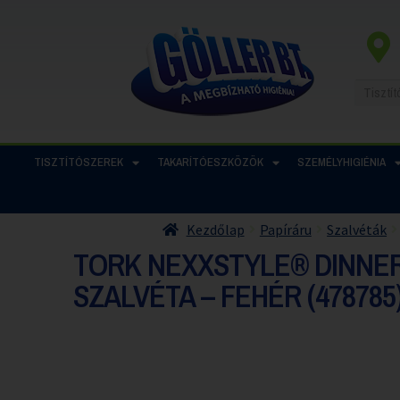
TISZTÍTÓSZEREK
TAKARÍTÓESZKÖZÖK
SZEMÉLYHIGIÉNIA
Kezdőlap
Papíráru
Szalvéták
TORK NEXXSTYLE® DINNE
SZALVÉTA – FEHÉR (478785