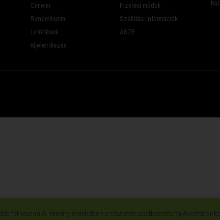
Kat
Címeim
Fizetési módok
Rendeléseim
Szállítási Információk
Letöltések
ÁSZF
Kijelentkezés
bb felhasználói élmény érdekében a részletes adatkezelési tájékoztatónkba