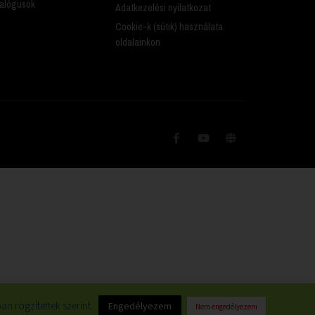
alógusok
Adatkezelési nyilatkozat
Cookie-k (sütik) használata
oldalainkon
n rögzítettek szerint.
Engedélyezem
Nem engedélyezem