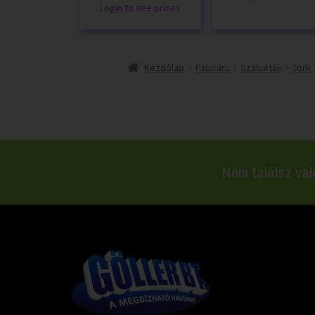
Login to see prices
Kezdőlap
Papíráru
Szalvéták
Tork 
Nem találsz val