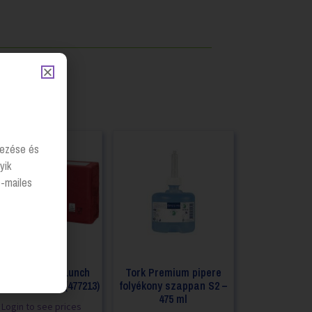
lyezése és
yik
e-mailes
ork Advanced Lunch
Tork Premium pipere
lvéta – bordó (477213)
folyékony szappan S2 –
475 ml
Login to see prices