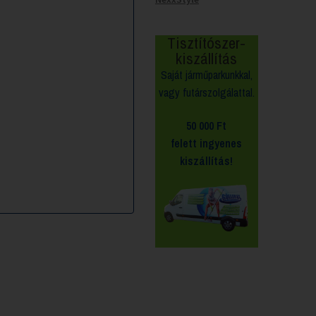
Tisztítószer-
kiszállítás
Saját járműparkunkkal,
vagy futárszolgálattal.
50 000 Ft
felett
ingyenes
kiszállítás!