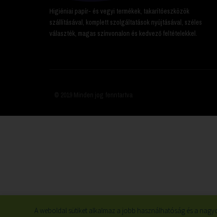
Higiéniai papír- és vegyi termékek, takarítóeszközök
szállításával, komplett szolgáltatások nyújtásával, széles
választék, magas színvonalon és kedvező feltételekkel.
© 2019 Minden jog fenntartva
A weboldal sütiket alkalmaz a jobb használhatóság és a nagyo