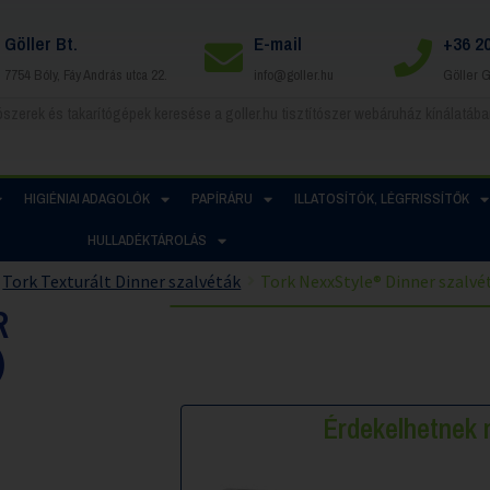
Göller Bt.
E-mail
+36 2
7754 Bóly, Fáy András utca 22.
info@goller.hu
Göller 
HIGIÉNIAI ADAGOLÓK
PAPÍRÁRU
ILLATOSÍTÓK, LÉGFRISSÍTŐK
HULLADÉKTÁROLÁS
Tork Texturált Dinner szalvéták
Tork NexxStyle® Dinner szalvét
R
)
Érdekelhetne