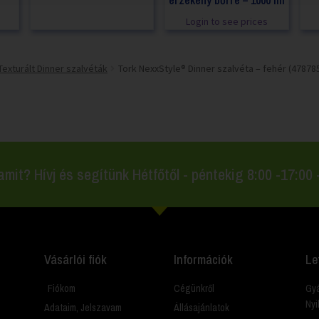
érzékeny bőrre – 1000 ml
Login to see prices
Texturált Dinner szalvéták
Tork NexxStyle® Dinner szalvéta – fehér (47878
amit? Hívj és segítünk Hétfőtől - péntekig 8:00 -17:00
Vásárlói fiók
Információk
Le
Fiókom
Cégünkről
Gyá
Nyi
Adataim, Jelszavam
Állásajánlatok