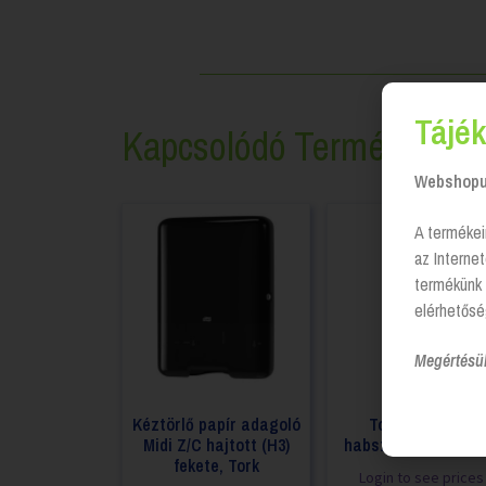
Tájék
Kapcsolódó Termékek
Webshopun
A termékei
az Interne
termékünk 
elérhetősé
Megértésü
Kéztörlő papír adagoló
Tork Elevation
Midi Z/C hajtott (H3)
habszappan adago
fekete, Tork
Login to see prices