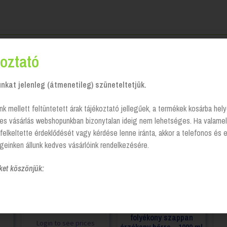
oztató
kat jelenleg (átmenetileg) szüneteltetjük.
nk mellett feltüntetett árak tájékoztató jellegűek, a termékek kosárba he
tes vásárlás webshopunkban bizonytalan ideig nem lehetséges. Ha valamel
felkeltette érdeklődését vagy kérdése lenne iránta, akkor a telefonos és 
geinken állunk kedves vásárlóink rendelkezésére.
ket köszönjük:
Tork Advanced Lunch
Tork Prémium
T
ló
szalvéta – fekete (477148)
illatmentes kézkímélő
sza
folyékony szappan
Login to see prices