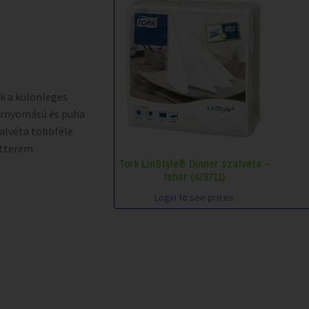
ik a különleges
ornyomású és puha
zalvéta többféle
étterem
Tork LinStyle® Dinner szalvéta –
fehér (478711)
Login to see prices