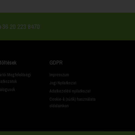
 +36 20 223 8470
töltések
GDPR
rtói Megfelelőségi
Impresszum
latkozatok
Jogi Nyilatkozat
alógusok
Adatkezelési nyilatkozat
Cookie-k (sütik) használata
oldalainkon