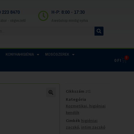
0 223 8470
H-P: 8:00 - 17:30
Gábor - cégvezető
A webshop mindig nyitva
KONYHAHIGIÉNIA
MOSÓSZEREK
0
0
Ft
Cikkszám
zt1
Kategória
Kozmetikai, higiéniai
kendők
Cimkék
higiéniai
zacskó
,
intim zacskó