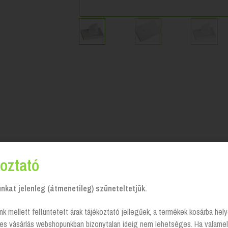
oztató
kat jelenleg (átmenetileg) szüneteltetjük.
nk mellett feltüntetett árak tájékoztató jellegűek, a termékek kosárba he
tes vásárlás webshopunkban bizonytalan ideig nem lehetséges. Ha valamel