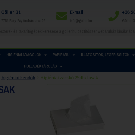
Göller Bt.
E-mail
+36 2
7754 Bóly, Fáy András utca 22.
info@goller.hu
Göller 
HIGIÉNIAI ADAGOLÓK
PAPÍRÁRU
ILLATOSÍTÓK, LÉGFRISSÍTŐK
HULLADÉKTÁROLÁS
 higiéniai kendők
Higiéniai zacskó 25db/tasak
ASAK