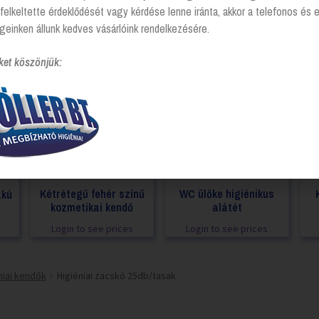
felkeltette érdeklődését vagy kérdése lenne iránta, akkor a telefonos és 
geinken állunk kedves vásárlóink rendelkezésére.
ket köszönjük:
Kétrétegű fehér színű
WC ülőke higiénikus
akú
kozmetikai kendő
alátét
Login to see prices
Login to see prices
niai kendők
Higiéniai zacskó 25db/tasak