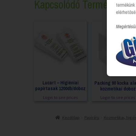
Kapcsolódó Termékek
termékünk 
elérhetősé
Megértésü
Lucart – Higiéniai
Packing 90 kocka al
papírtasak 1200db/doboz
kozmetikai doboz
Login to see prices
Login to see prices
Kezdőlap
Papíráru
Kozmetikai, higié