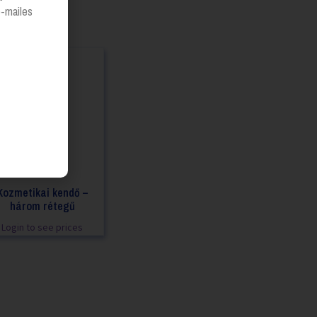
e-mailes
Kozmetikai kendő –
három rétegű
Login to see prices