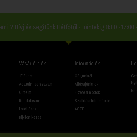
amit? Hívj és segítünk Hétfőtől - péntekig 8:00 -17:00
Vásárlói fiók
Információk
Le
Fiókom
Cégünkről
Gyá
Nyi
Adataim, Jelszavam
Állásajánlatok
Kat
Címeim
Fizetési módok
Rendeléseim
Szállítási Információk
Letöltések
ÁSZF
Kijelentkezés