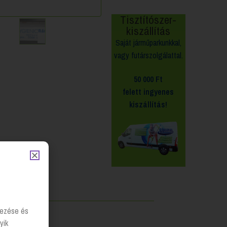
Tisztítószer-
kiszállítás
Saját járműparkunkkal,
vagy futárszolgálattal.
50 000 Ft
felett
ingyenes
kiszállítás!
lyezése és
yik