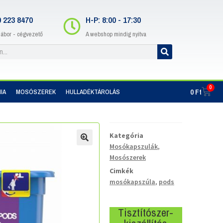
0 223 8470
H-P: 8:00 - 17:30
Gábor - cégvezető
A webshop mindig nyitva
0
0
Ft
IA
MOSÓSZEREK
HULLADÉKTÁROLÁS
Kategória
Mosókapszulák
,
Mosószerek
Cimkék
mosókapszúla
,
pods
Tisztítószer-