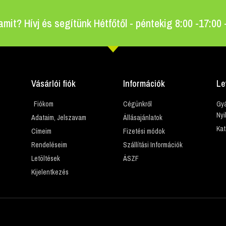
amit? Hívj és segítünk Hétfőtől - péntekig 8:00 -17:00
Vásárlói fiók
Információk
Le
Fiókom
Cégünkről
Gyá
Nyi
Adataim, Jelszavam
Állásajánlatok
Kat
Címeim
Fizetési módok
Rendeléseim
Szállítási Információk
Letöltések
ÁSZF
Kijelentkezés