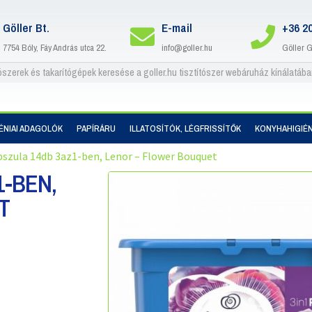
Göller Bt.
E-mail
+36 2
7754 Bóly, Fáy András utca 22.
info@goller.hu
Göller 
IÉNIAI ADAGOLÓK
PAPÍRÁRU
ILLATOSÍTÓK, LÉGFRISSÍTŐK
KONYHAHIGIÉN
szula 14db 3az1-ben, Lenor – Flower Bouquet
-BEN,
T