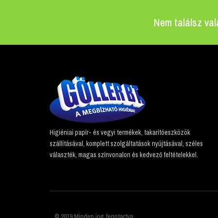
Nem találsz val
Higiéniai papír- és vegyi termékek, takarítóeszközök
szállításával, komplett szolgáltatások nyújtásával, széles
választék, magas színvonalon és kedvező feltételekkel.
© 2019 Minden jog fenntartva