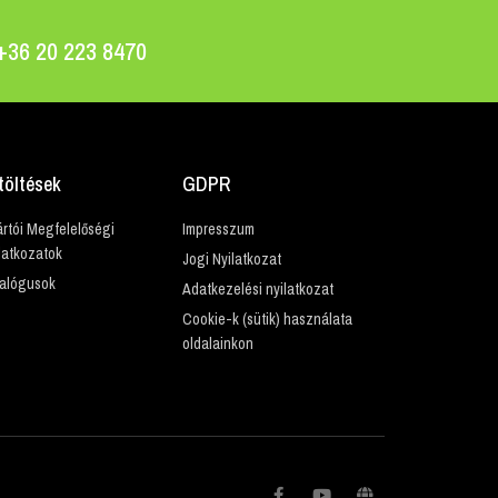
 +36 20 223 8470
töltések
GDPR
rtói Megfelelőségi
Impresszum
latkozatok
Jogi Nyilatkozat
alógusok
Adatkezelési nyilatkozat
Cookie-k (sütik) használata
oldalainkon