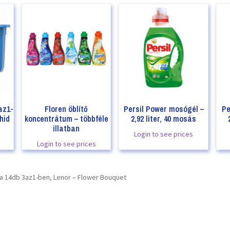
az1-
Floren öblítő
Persil Power mosógél –
Pe
hid
koncentrátum – többféle
2,92 liter, 40 mosás
illatban
Login to see prices
Login to see prices
 14db 3az1-ben, Lenor – Flower Bouquet