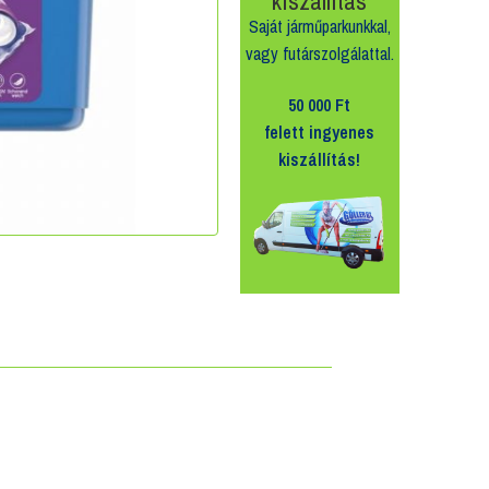
kiszállítás
Saját járműparkunkkal,
vagy futárszolgálattal.
50 000 Ft
felett
ingyenes
kiszállítás!