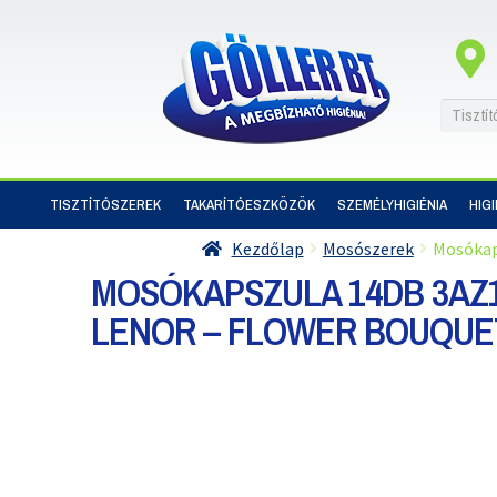
TISZTÍTÓSZEREK
TAKARÍTÓESZKÖZÖK
SZEMÉLYHIGIÉNIA
HIG
Kezdőlap
Mosószerek
Mosókap
MOSÓKAPSZULA 14DB 3AZ1
LENOR – FLOWER BOUQUE