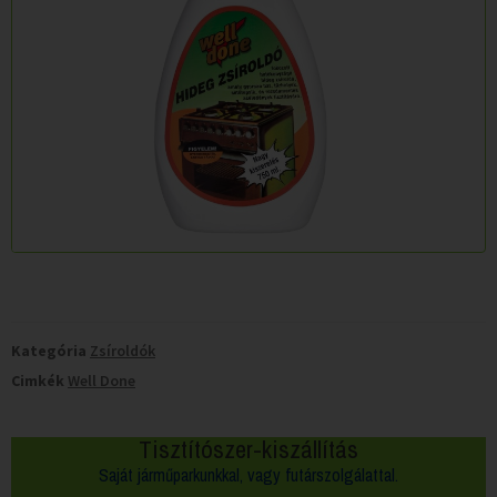
Kategória
Zsíroldók
Cimkék
Well Done
Tisztítószer-kiszállítás
Saját járműparkunkkal, vagy futárszolgálattal.