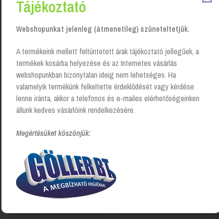
Tájékoztató
Kapcsolódó Termékek
Webshopunkat jelenleg (átmenetileg) szüneteltetjük.
A termékeink mellett feltüntetett árak tájékoztató jellegűek, a
termékek kosárba helyezése és az Internetes vásárlás
webshopunkban bizonytalan ideig nem lehetséges. Ha
valamelyik termékünk felkeltette érdeklődését vagy kérdése
lenne iránta, akkor a telefonos és e-mailes elérhetőségeinken
állunk kedves vásárlóink rendelkezésére.
Megértésüket köszönjük:
Well Done hideg zsíroldó –
Brilliance ® Üzemi zsíroldó
szórófejes, 1 liter
használatra kész
Login to see prices
Login to see prices