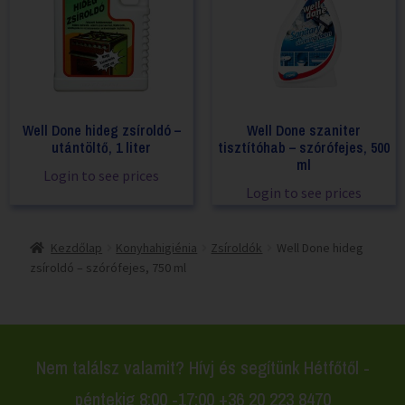
Well Done hideg zsíroldó –
Well Done szaniter
utántöltő, 1 liter
tisztítóhab – szórófejes, 500
ml
Login to see prices
Login to see prices
Kezdőlap
Konyhahigiénia
Zsíroldók
Well Done hideg
zsíroldó – szórófejes, 750 ml
Nem találsz valamit? Hívj és segítünk Hétfőtől -
péntekig 8:00 -17:00 +36 20 223 8470