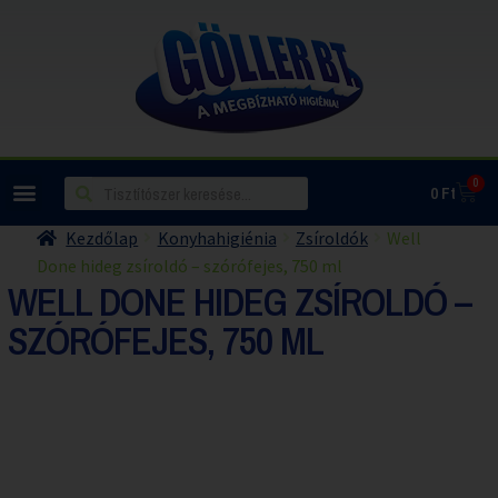
0
0
Ft
Kezdőlap
Konyhahigiénia
Zsíroldók
Well
Done hideg zsíroldó – szórófejes, 750 ml
WELL DONE HIDEG ZSÍROLDÓ –
SZÓRÓFEJES, 750 ML