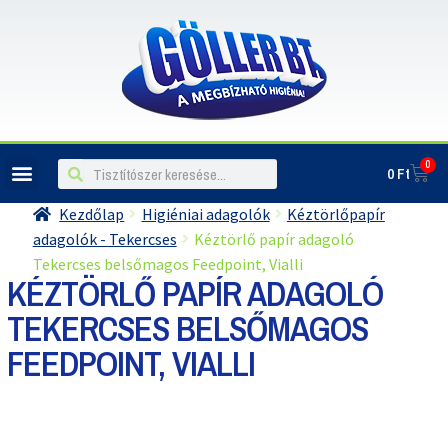
0
0
Ft
ILLATOSÍTÓK, LÉGFRISSÍTŐK
Kezdőlap
Higiéniai adagolók
Kéztörlőpapír
adagolók - Tekercses
Kéztörlő papír adagoló
Tekercses belsőmagos Feedpoint, Vialli
KÉZTÖRLŐ PAPÍR ADAGOLÓ
TEKERCSES BELSŐMAGOS
FEEDPOINT, VIALLI