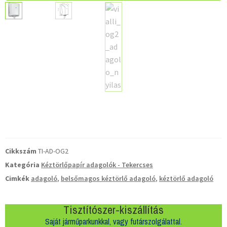
Cikkszám
TI-AD-OG2
Kategória
Kéztörlőpapír adagolók - Tekercses
Cimkék
adagoló
,
belsőmagos kéztörlő adagoló
,
kéztörlő adagoló
Tisztítószer-kiszállítás
Saját járműparkunkkal, vagy futárszolgálattal.