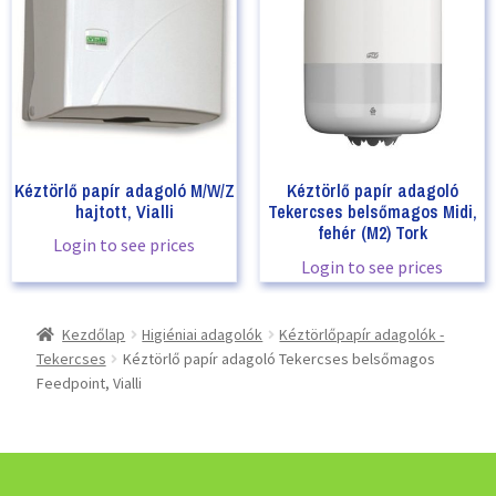
Kéztörlő papír adagoló M/W/Z
Kéztörlő papír adagoló
hajtott, Vialli
Tekercses belsőmagos Midi,
fehér (M2) Tork
Login to see prices
Login to see prices
Kezdőlap
Higiéniai adagolók
Kéztörlőpapír adagolók -
Tekercses
Kéztörlő papír adagoló Tekercses belsőmagos
Feedpoint, Vialli