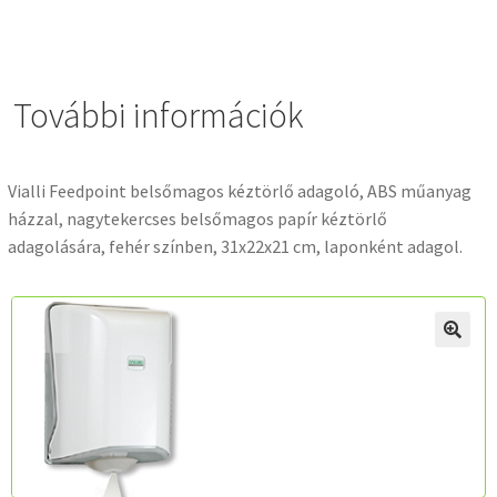
További információk
Vialli Feedpoint belsőmagos kéztörlő adagoló, ABS műanyag
házzal, nagytekercses belsőmagos papír kéztörlő
adagolására, fehér színben, 31x22x21 cm, laponként adagol.