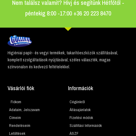
Nem találsz valamit? Hívj és segítünk Hétfőtől -
péntekig 8:00 -17:00 +36 20 223 8470
Higiéniai papír- és vegyi termékek, takarítóeszközök szállításával,
komplett szolgáltatások nyújtásával, széles választék, magas
színvonalon és kedvező feltételekkel.
Vásárlói fiók
Információk
Fiókom
Cégünkről
Adataim, Jelszavam
Állásajánlatok
Címeim
Fizetési módok
Rendeléseim
Szállítási Információk
Letöltések
ÁSZF