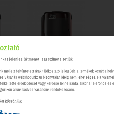
oztató
kat jelenleg (átmenetileg) szüneteltetjük.
goló
Kéztörlő papír adagoló
nk mellett feltüntetett árak tájékoztató jellegűek, a termékek kosárba he
axi, kék
Tekercses belsőmagos Maxi,
fekete (W2) Tork
tes vásárlás webshopunkban bizonytalan ideig nem lehetséges. Ha valamel
felkeltette érdeklődését vagy kérdése lenne iránta, akkor a telefonos és 
s
Login to see prices
geinken állunk kedves vásárlóink rendelkezésére.
ket köszönjük: