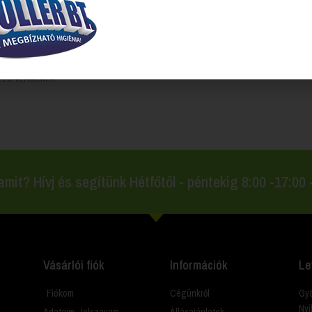
kező termékek
amit? Hívj és segítünk Hétfőtől - péntekig 8:00 -17:00
Vásárlói fiók
Információk
Le
Fiókom
Cégünkről
Gyá
Nyi
Adataim, Jelszavam
Állásajánlatok