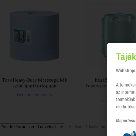
Tájék
Webshopun
Tork Heavy-Duty kétrétegű kék
Kéztörlő papír ada
A termékei
színű ipari törlőpapír
Tekercses belsőmagos M
(W2) Tork
az Interne
Login to see prices
termékünk 
Login to see price
elérhetősé
Megértésü
Mind a(z) 3 találat megjelenítve