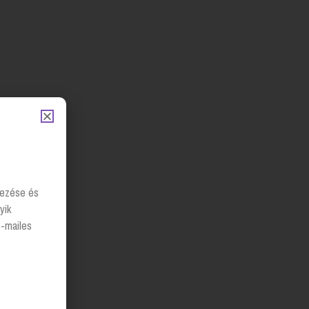
lyezése és
yik
e-mailes