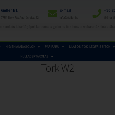
Göller Bt.
E-mail
+36 2
7754 Bóly, Fáy András utca 22.
info@goller.hu
Göller 
HIGIÉNIAI ADAGOLÓK
PAPÍRÁRU
ILLATOSÍTÓK, LÉGFRISSÍTŐK
HULLADÉKTÁROLÁS
Tork W2