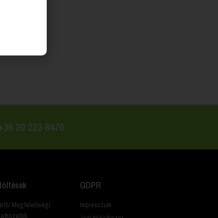
 +36 20 223 8470
töltések
GDPR
rtói Megfelelőségi
Impresszum
latkozatok
Jogi Nyilatkozat