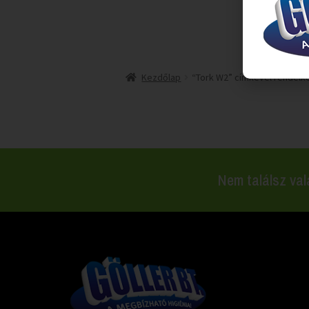
Kezdőlap
“Tork W2” címkével rendel
Nem találsz val