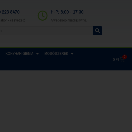
0 223 8470
H-P: 8:00 - 17:30
Gábor - cégvezető
A webshop mindig nyitva
KONYHAHIGIÉNIA
MOSÓSZEREK
0
0
Ft