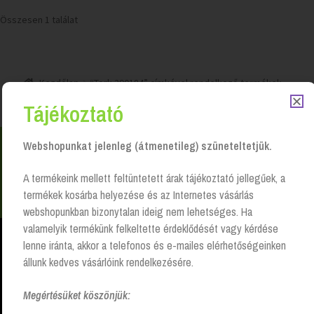
Összesen 1 találat
Kezdőlap
“Tork 290184” címkével rendelkező termékek
Tájékoztató
Webshopunkat jelenleg (átmenetileg) szüneteltetjük.
Nem találsz valamit? Hívj és segítünk Hétfőtől -
A termékeink mellett feltüntetett árak tájékoztató jellegűek, a
péntekig 8:00 -17:00 +36 20 223 8470
termékek kosárba helyezése és az Internetes vásárlás
webshopunkban bizonytalan ideig nem lehetséges. Ha
valamelyik termékünk felkeltette érdeklődését vagy kérdése
lenne iránta, akkor a telefonos és e-mailes elérhetőségeinken
állunk kedves vásárlóink rendelkezésére.
Higiéniai papír- és vegyi termékek, takarítóeszközök szállításával,
komplett szolgáltatások nyújtásával, széles választék, magas
Megértésüket köszönjük:
színvonalon és kedvező feltételekkel.