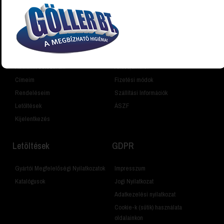
Vásárlói fiók
Információk
Fiókom
Cégünkről
Adataim, Jelszavam
Állásajánlatok
Címeim
Fizetési módok
Rendeléseim
Szállítási Információk
Letöltések
ÁSZF
Kijelentkezés
Letöltések
GDPR
Gyártói Megfelelőségi Nyilatkozatok
Impresszum
Katalógusok
Jogi Nyilatkozat
Adatkezelési nyilatkozat
Cookie-k (sütik) használata
oldalainkon