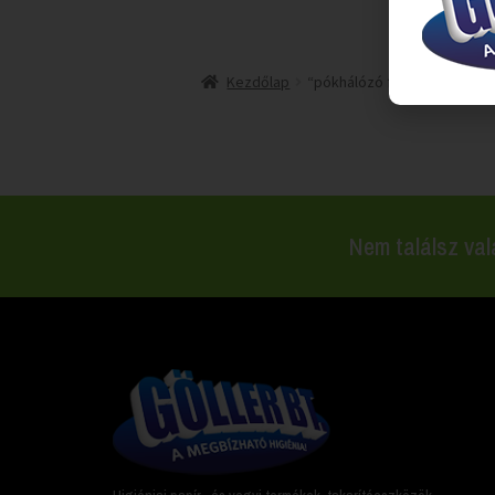
Kezdőlap
“pókhálózó fej” címkével r
Nem találsz val