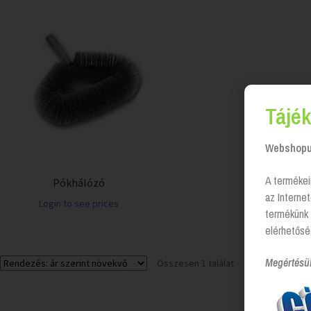
Tájék
Webshopun
A termékei
Pókhálózó
az Interne
Login to see prices
termékünk 
elérhetősé
Megértésü
Összesen 1 találat