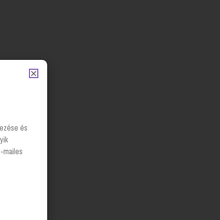
lyezése és
yik
e-mailes