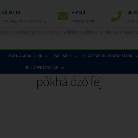
Göller Bt.
E-mail
+36 2
7754 Bóly, Fáy András utca 22.
info@goller.hu
Göller 
HIGIÉNIAI ADAGOLÓK
PAPÍRÁRU
ILLATOSÍTÓK, LÉGFRISSÍTŐK
HULLADÉKTÁROLÁS
pókhálózó fej