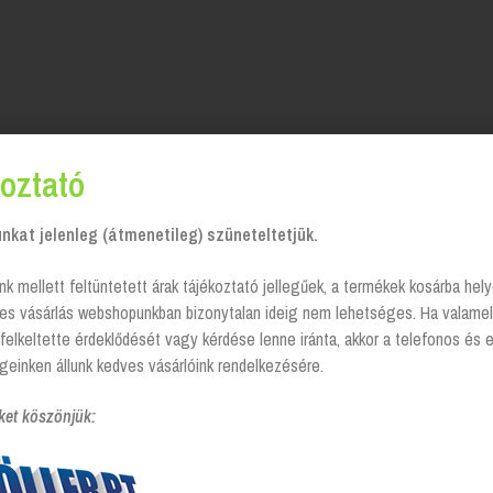
oztató
kat jelenleg (átmenetileg) szüneteltetjük.
nk mellett feltüntetett árak tájékoztató jellegűek, a termékek kosárba he
tes vásárlás webshopunkban bizonytalan ideig nem lehetséges. Ha valamel
felkeltette érdeklődését vagy kérdése lenne iránta, akkor a telefonos és 
geinken állunk kedves vásárlóink rendelkezésére.
ket köszönjük: