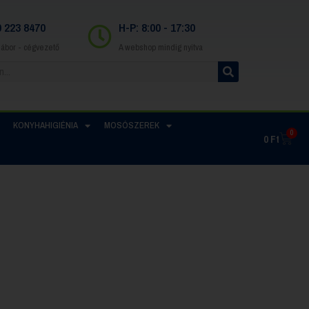
0 223 8470
H-P: 8:00 - 17:30
Gábor - cégvezető
A webshop mindig nyitva
KONYHAHIGIÉNIA
MOSÓSZEREK
0
0
Ft