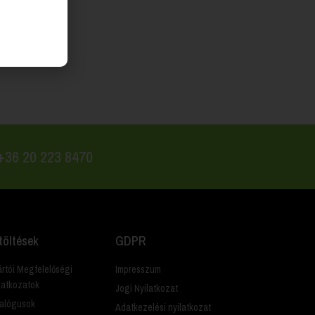
 +36 20 223 8470
töltések
GDPR
rtói Megfelelőségi
Impresszum
latkozatok
Jogi Nyilatkozat
alógusok
Adatkezelési nyilatkozat