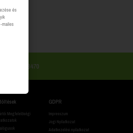
lyezése és
yik
e-mailes
 +36 20 223 8470
töltések
GDPR
rtói Megfelelőségi
Impresszum
latkozatok
Jogi Nyilatkozat
alógusok
Adatkezelési nyilatkozat