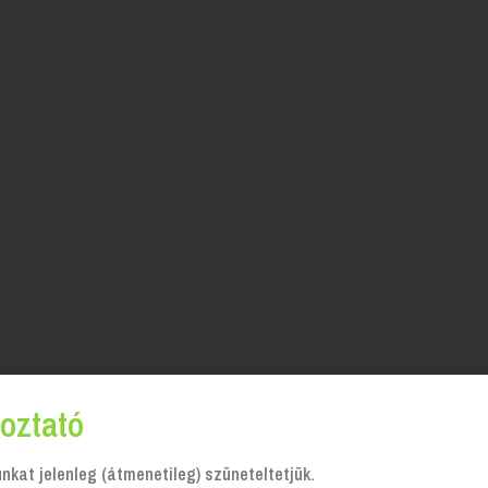
oztató
kat jelenleg (átmenetileg) szüneteltetjük.