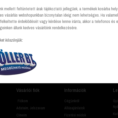
nk mellett feltüntetett árak tájékoztató jellegűek, a termékek kosárba he
tes vásárlás webshopunkban bizonytalan ideig nem lehetséges. Ha valamel
elkező termékek
felkeltette érdeklődését vagy kérdése lenne iránta, akkor a telefonos és 
geinken állunk kedves vásárlóink rendelkezésére.
ket köszönjük:
amit? Hívj és segítünk Hétfőtől - péntekig 8:00 -17:00
Vásárlói fiók
Információk
Le
Fiókom
Cégünkről
Gyá
Nyi
Adataim, Jelszavam
Állásajánlatok
Kat
Címeim
Fizetési módok