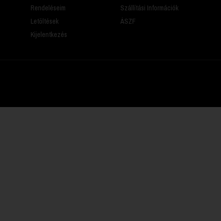
Rendeléseim
Szállítási Információk
Letöltések
ÁSZF
Kijelentkezés