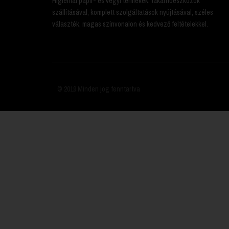
Higiéniai papír- és vegyi termékek, takarítóeszközök
szállításával, komplett szolgáltatások nyújtásával, széles
választék, magas színvonalon és kedvező feltételekkel.
© 2019 Minden jog fenntartva