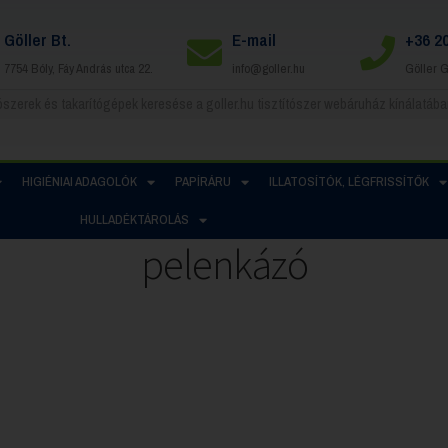
Göller Bt.
E-mail
+36 2
7754 Bóly, Fáy András utca 22.
info@goller.hu
Göller 
HIGIÉNIAI ADAGOLÓK
PAPÍRÁRU
ILLATOSÍTÓK, LÉGFRISSÍTŐK
HULLADÉKTÁROLÁS
pelenkázó