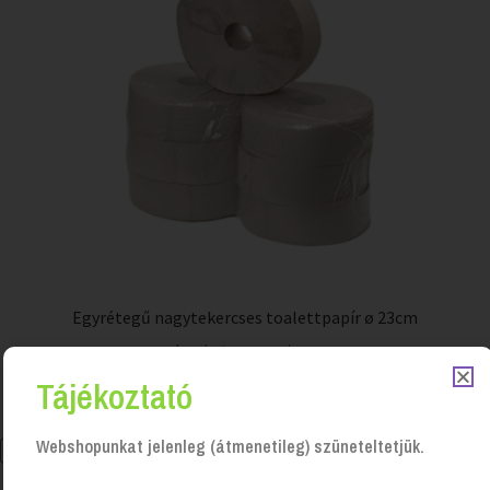
Egyrétegű nagytekercses toalettpapír ø 23cm
Login to see prices
Tájékoztató
Webshopunkat jelenleg (átmenetileg) szüneteltetjük.