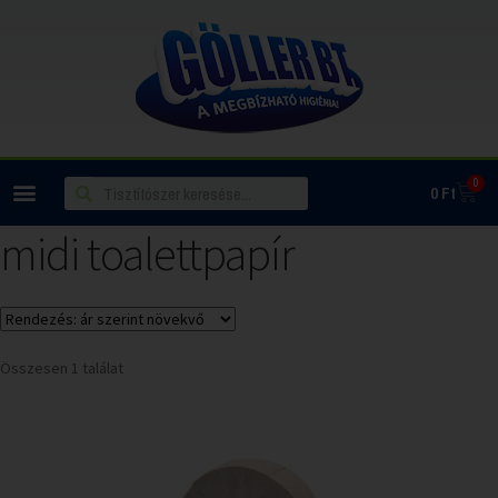
0
0
Ft
midi toalettpapír
Összesen 1 találat