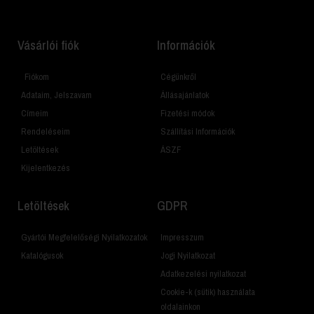
Vásárlói fiók
Információk
Fiókom
Cégünkről
Adataim, Jelszavam
Állásajánlatok
Címeim
Fizetési módok
Rendeléseim
Szállítási Információk
Letöltések
ÁSZF
Kijelentkezés
Letöltések
GDPR
Gyártói Megfelelőségi Nyilatkozatok
Impresszum
Katalógusok
Jogi Nyilatkozat
Adatkezelési nyilatkozat
Cookie-k (sütik) használata
oldalainkon