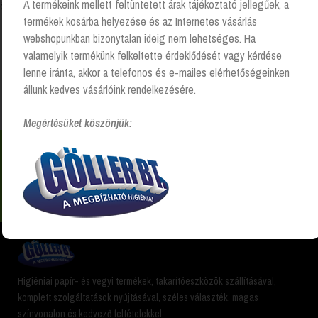
A termékeink mellett feltüntetett árak tájékoztató jellegűek, a
Összesen 1 találat
termékek kosárba helyezése és az Internetes vásárlás
webshopunkban bizonytalan ideig nem lehetséges. Ha
valamelyik termékünk felkeltette érdeklődését vagy kérdése
Kezdőlap
“midi toalettpapír” címkével rendelkező
lenne iránta, akkor a telefonos és e-mailes elérhetőségeinken
termékek
állunk kedves vásárlóink rendelkezésére.
Megértésüket köszönjük:
Nem találsz valamit? Hívj és segítünk Hétfőtől -
péntekig 8:00 -17:00 +36 20 223 8470
Higiéniai papír- és vegyi termékek, takarítóeszközök szállításával,
komplett szolgáltatások nyújtásával, széles választék, magas
színvonalon és kedvező feltételekkel.