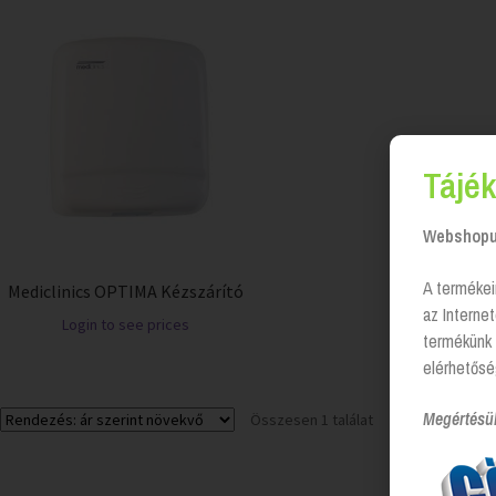
Tájék
Webshopun
A termékei
Mediclinics OPTIMA Kézszárító
az Interne
Login to see prices
termékünk 
elérhetősé
Megértésü
Összesen 1 találat