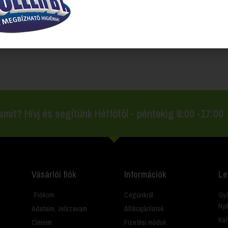
ő termékek
amit? Hívj és segítünk Hétfőtől - péntekig 8:00 -17:00
Vásárlói fiók
Információk
Le
Fiókom
Cégünkről
Gyá
Nyi
Adataim, Jelszavam
Állásajánlatok
Kat
Címeim
Fizetési módok