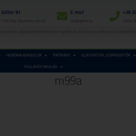
Göller Bt.
E-mail
+36 2
7754 Bóly, Fáy András utca 22.
info@goller.hu
Göller 
HIGIÉNIAI ADAGOLÓK
PAPÍRÁRU
ILLATOSÍTÓK, LÉGFRISSÍTŐK
HULLADÉKTÁROLÁS
m99a