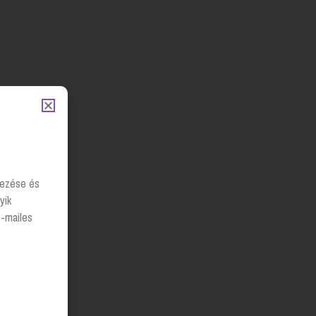
lyezése és
yik
e-mailes