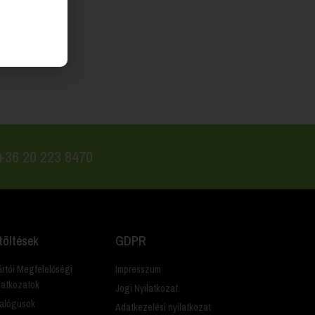
 +36 20 223 8470
töltések
GDPR
rtói Megfelelőségi
Impresszum
latkozatok
Jogi Nyilatkozat
alógusok
Adatkezelési nyilatkozat