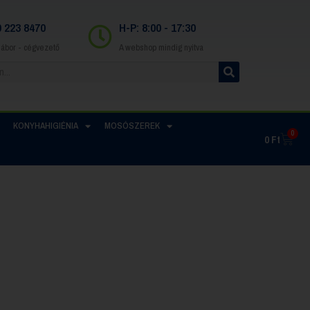
0 223 8470
H-P: 8:00 - 17:30
Gábor - cégvezető
A webshop mindig nyitva
KONYHAHIGIÉNIA
MOSÓSZEREK
0
0
Ft