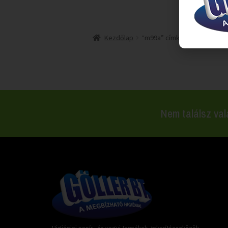
Kezdőlap
“m99a” címkével rendelkez
Nem találsz val