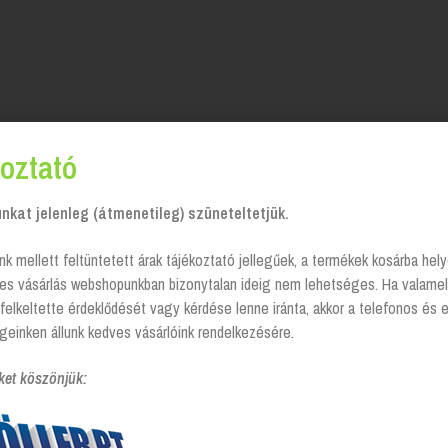
oztató
kat jelenleg (átmenetileg) szüneteltetjük.
nk mellett feltüntetett árak tájékoztató jellegűek, a termékek kosárba he
tes vásárlás webshopunkban bizonytalan ideig nem lehetséges. Ha valamel
felkeltette érdeklődését vagy kérdése lenne iránta, akkor a telefonos és 
geinken állunk kedves vásárlóink rendelkezésére.
ket köszönjük: