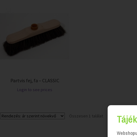
Partvis fej, fa – CLASSIC
Login to see prices
Tájék
Összesen 1 találat
Webshopun