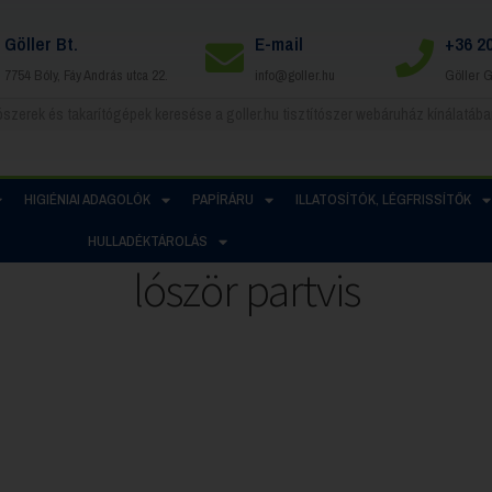
Göller Bt.
E-mail
+36 2
7754 Bóly, Fáy András utca 22.
info@goller.hu
Göller 
HIGIÉNIAI ADAGOLÓK
PAPÍRÁRU
ILLATOSÍTÓK, LÉGFRISSÍTŐK
HULLADÉKTÁROLÁS
lóször partvis