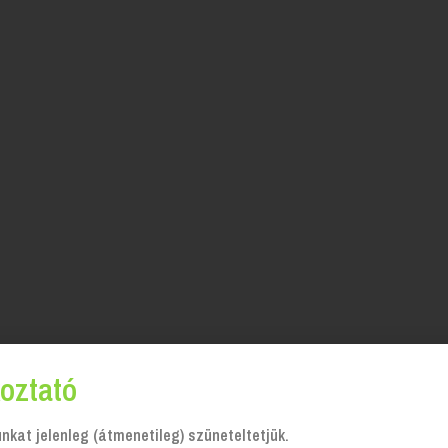
oztató
kat jelenleg (átmenetileg) szüneteltetjük.