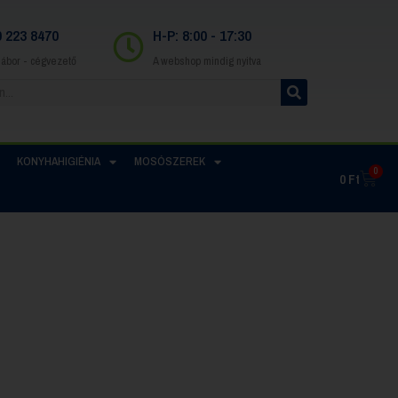
0 223 8470
H-P: 8:00 - 17:30
Gábor - cégvezető
A webshop mindig nyitva
KONYHAHIGIÉNIA
MOSÓSZEREK
0
0
Ft