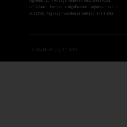
Higiéniai papír- és vegyi termékek, takarítóeszközök
szállításával, komplett szolgáltatások nyújtásával, széles
választék, magas színvonalon és kedvező feltételekkel.
© 2019 Minden jog fenntartva