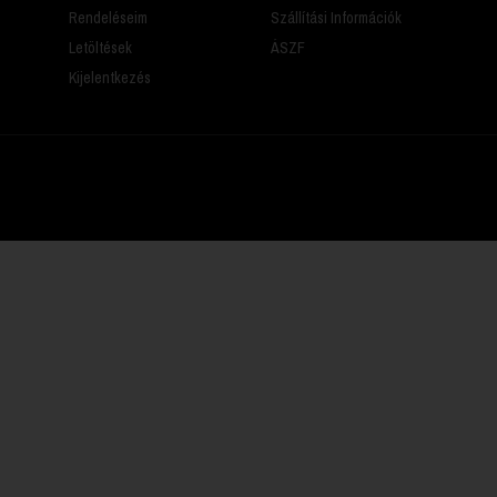
Rendeléseim
Szállítási Információk
Letöltések
ÁSZF
Kijelentkezés