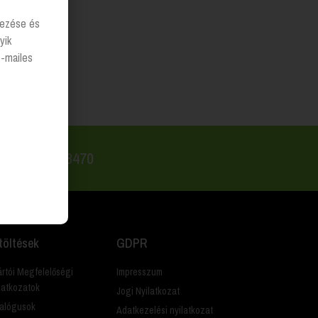
lyezése és
yik
e-mailes
 +36 20 223 8470
töltések
GDPR
rtói Megfelelőségi
Impresszum
latkozatok
Jogi Nyilatkozat
alógusok
Adatkezelési nyilatkozat