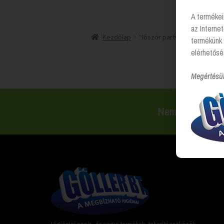
A termékei
az Interne
Kezdőlap
“lóször partvis” címkével 
termékünk 
elérhetősé
Megértésü
Nem találsz val