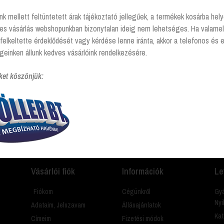
nk mellett feltüntetett árak tájékoztató jellegűek, a termékek kosárba he
tes vásárlás webshopunkban bizonytalan ideig nem lehetséges. Ha valamel
rendelkező termékek
felkeltette érdeklődését vagy kérdése lenne iránta, akkor a telefonos és 
geinken állunk kedves vásárlóink rendelkezésére.
ket köszönjük:
amit? Hívj és segítünk Hétfőtől - péntekig 8:00 -17:00
Vásárlói fiók
Információk
Le
Fiókom
Cégünkről
Gyá
Nyi
Adataim, Jelszavam
Állásajánlatok
Kat
Címeim
Fizetési módok