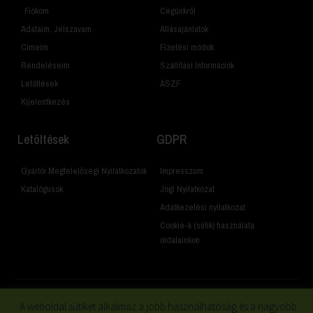
Fiókom
Cégünkről
Adataim, Jelszavam
Állásajánlatok
Címeim
Fizetési módok
Rendeléseim
Szállítási Információk
Letöltések
ÁSZF
Kijelentkezés
Letöltések
GDPR
Gyártói Megfelelőségi Nyilatkozatok
Impresszum
Katalógusok
Jogi Nyilatkozat
Adatkezelési nyilatkozat
Cookie-k (sütik) használata
oldalainkon
A weboldal sütiket alkalmaz a jobb használhatóság és a nagyobb