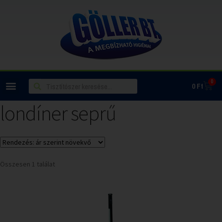
0
0
Ft
londíner seprű
Összesen 1 találat