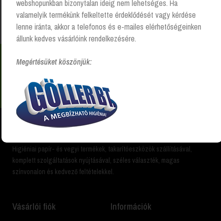
webshopunkban bizonytalan ideig nem lehetséges. Ha
Kezdőlap
“londíner seprű” címkével rendelkező
termékek
valamelyik termékünk felkeltette érdeklődését vagy kérdése
lenne iránta, akkor a telefonos és e-mailes elérhetőségeinken
állunk kedves vásárlóink rendelkezésére.
Megértésüket köszönjük:
Nem találsz valamit? Hívj és segítünk Hétfőtől -
péntekig 8:00 -17:00 +36 20 223 8470
Higiéniai papír- és vegyi termékek, takarítóeszközök szállításával,
komplett szolgáltatások nyújtásával, széles választék, magas
színvonalon és kedvező feltételekkel.
Vásárlói fiók
Információk