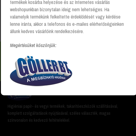
termékek kosárba helyezése és az Internetes vásárlás
webshopunkban bizonytalan ideig nem lehetséges. Ha
valamelyik termékünk felkeltette érdeklődését vagy kérdése
Kezdőlap
“lemosóvödör” címkével rendelkező termékek
lenne iránta, akkor a telefonos és e-mailes elérhetőségeinken
állunk kedves vásárlóink rendelkezésére.
Megértésüket köszönjük:
Nem találsz valamit? Hívj és segítünk Hétfőtől -
péntekig 8:00 -17:00 +36 20 223 8470
Higiéniai papír- és vegyi termékek, takarítóeszközök szállításával,
komplett szolgáltatások nyújtásával, széles választék, magas
színvonalon és kedvező feltételekkel.