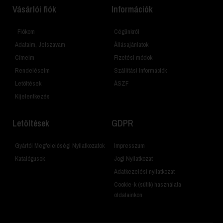
Vásárlói fiók
Információk
Fiókom
Cégünkről
Adataim, Jelszavam
Állásajánlatok
Címeim
Fizetési módok
Rendeléseim
Szállítási Információk
Letöltések
ÁSZF
Kijelentkezés
Letöltések
GDPR
Gyártói Megfelelőségi Nyilatkozatok
Impresszum
Katalógusok
Jogi Nyilatkozat
Adatkezelési nyilatkozat
Cookie-k (sütik) használata
oldalainkon