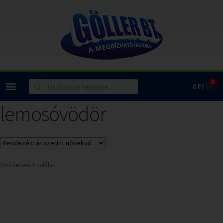
0
0
Ft
lemosóvödör
Összesen 1 találat