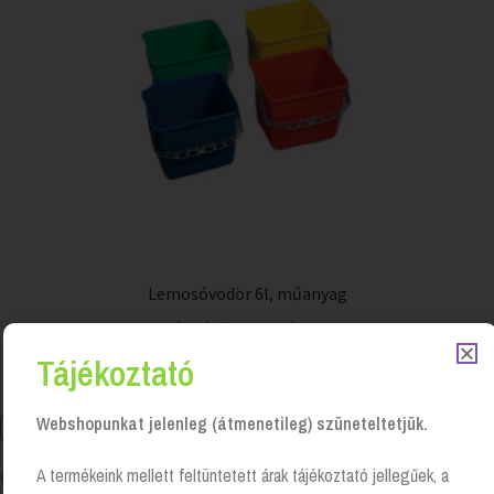
Lemosóvödör 6l, műanyag
Login to see prices
Tájékoztató
Webshopunkat jelenleg (átmenetileg) szüneteltetjük.
A termékeink mellett feltüntetett árak tájékoztató jellegűek, a
Összesen 1 találat