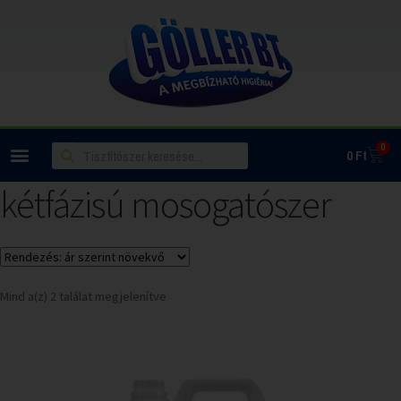
0
0
Ft
kétfázisú mosogatószer
Mind a(z) 2 találat megjelenítve