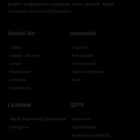
komplett szolgáltatások nyújtásával, széles választék, magas
színvonalon és kedvező feltételekkel.
Vásárlói fiók
Információk
Fiókom
Cégünkről
Adataim, Jelszavam
Állásajánlatok
Címeim
Fizetési módok
Rendeléseim
Szállítási Információk
Letöltések
ÁSZF
Kijelentkezés
Letöltések
GDPR
Gyártói Megfelelőségi Nyilatkozatok
Impresszum
Katalógusok
Jogi Nyilatkozat
Adatkezelési nyilatkozat