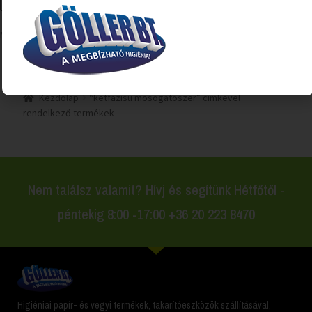
Mind a(z) 2 találat megjelenítve
Kezdőlap
“kétfázisú mosogatószer” címkével
rendelkező termékek
Nem találsz valamit? Hívj és segítünk Hétfőtől -
péntekig 8:00 -17:00 +36 20 223 8470
Higiéniai papír- és vegyi termékek, takarítóeszközök szállításával,