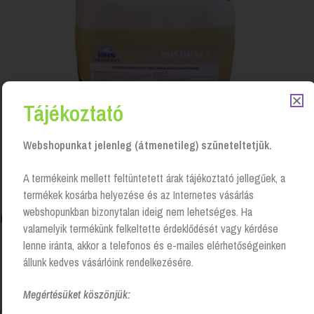
Tájékoztató
Webshopunkat jelenleg (átmenetileg) szüneteltetjük.
A termékeink mellett feltüntetett árak tájékoztató jellegűek, a
termékek kosárba helyezése és az Internetes vásárlás
webshopunkban bizonytalan ideig nem lehetséges. Ha
Ibis Quat S fertőtlenítő hatású kézi mosogató- és tisztítószer – 5
valamelyik termékünk felkeltette érdeklődését vagy kérdése
liter
lenne iránta, akkor a telefonos és e-mailes elérhetőségeinken
Login to see prices
állunk kedves vásárlóink rendelkezésére.
Megértésüket köszönjük: