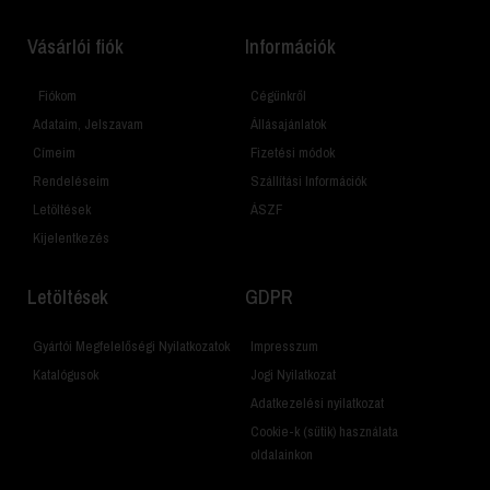
Vásárlói fiók
Információk
Fiókom
Cégünkről
Adataim, Jelszavam
Állásajánlatok
Címeim
Fizetési módok
Rendeléseim
Szállítási Információk
Letöltések
ÁSZF
Kijelentkezés
Letöltések
GDPR
Gyártói Megfelelőségi Nyilatkozatok
Impresszum
Katalógusok
Jogi Nyilatkozat
Adatkezelési nyilatkozat
Cookie-k (sütik) használata
oldalainkon