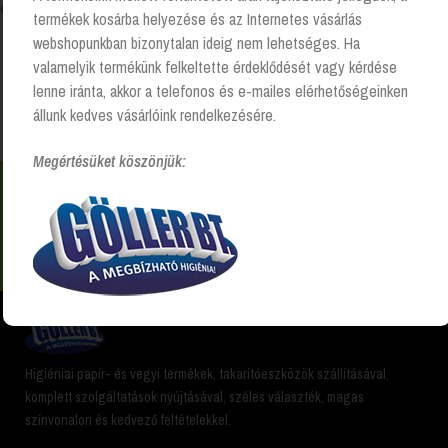
Összesen 1 találat
termékek kosárba helyezése és az Internetes vásárlás
webshopunkban bizonytalan ideig nem lehetséges. Ha
valamelyik termékünk felkeltette érdeklődését vagy kérdése
lenne iránta, akkor a telefonos és e-mailes elérhetőségeinken
Kezdőlap
“kc-6657” címkével rendelkező termékek
állunk kedves vásárlóink rendelkezésére.
Megértésüket köszönjük:
Nem találsz valamit? Hívj és segítünk Hétfőtől -
péntekig 8:00 -17:00 +36 20 223 8470
Higiéniai papír- és vegyi termékek, takarítóeszközök szállításával,
komplett szolgáltatások nyújtásával, széles választék, magas
színvonalon és kedvező feltételekkel.