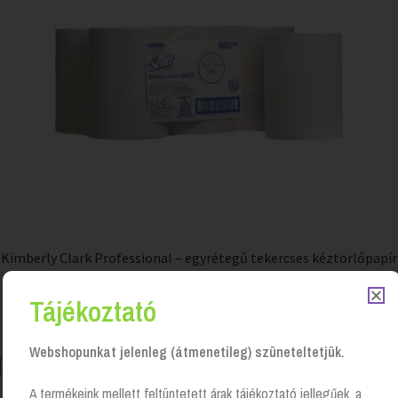
Kimberly Clark Professional – egyrétegű tekercses kéztörlőpapír
Login to see prices
Tájékoztató
Webshopunkat jelenleg (átmenetileg) szüneteltetjük.
A termékeink mellett feltüntetett árak tájékoztató jellegűek, a