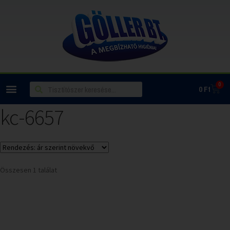
0
0
Ft
kc-6657
Összesen 1 találat