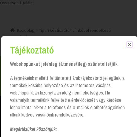
Összesen 1 találat
Kezdőlap
“ipari kéztisztító” címkével rendelkező
termékek
Tájékoztató
Webshopunkat jelenleg (átmenetileg) szüneteltetjük.
Nem találsz valamit? Hívj és segítünk Hétfőtől -
A termékeink mellett feltüntetett árak tájékoztató jellegűek, a
péntekig 8:00 -17:00 +36 20 223 8470
termékek kosárba helyezése és az Internetes vásárlás
webshopunkban bizonytalan ideig nem lehetséges. Ha
valamelyik termékünk felkeltette érdeklődését vagy kérdése
lenne iránta, akkor a telefonos és e-mailes elérhetőségeinken
állunk kedves vásárlóink rendelkezésére.
Higiéniai papír- és vegyi termékek, takarítóeszközök szállításával,
komplett szolgáltatások nyújtásával, széles választék, magas
Megértésüket köszönjük:
színvonalon és kedvező feltételekkel.