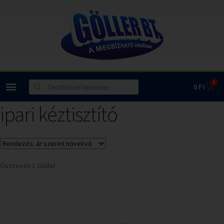
0
0
Ft
ipari kéztisztító
Összesen 1 találat