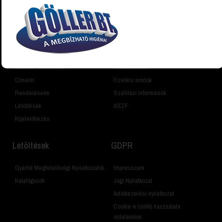
Vásárlói fiók
Információk
Fiókom
Cégünkről
Adataim, Jelszavam
Állásajánlatok
Címeim
Fizetési módok
Rendeléseim
Szállítási Információk
Letöltések
ÁSZF
Kijelentkezés
Letöltések
GDPR
Gyártói Megfelelőségi Nyilatkozatok
Impresszum
Katalógusok
Jogi Nyilatkozat
Adatkezelési nyilatkozat
Cookie-k (sütik) használata
oldalainkon