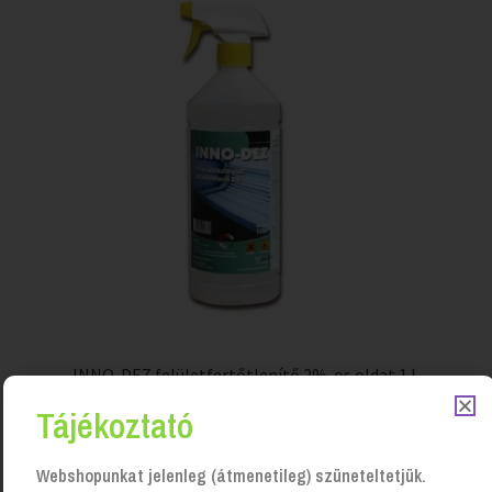
INNO-DEZ felületfertőtlenítő 2%-os oldat 1 L
Login to see prices
Tájékoztató
Webshopunkat jelenleg (átmenetileg) szüneteltetjük.