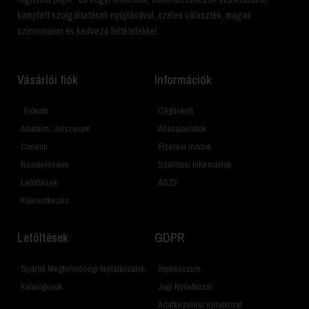
komplett szolgáltatások nyújtásával, széles választék, magas
színvonalon és kedvező feltételekkel.
Vásárlói fiók
Információk
Fiókom
Cégünkről
Adataim, Jelszavam
Állásajánlatok
Címeim
Fizetési módok
Rendeléseim
Szállítási Információk
Letöltések
ÁSZF
Kijelentkezés
Letöltések
GDPR
Gyártói Megfelelőségi Nyilatkozatok
Impresszum
Katalógusok
Jogi Nyilatkozat
Adatkezelési nyilatkozat