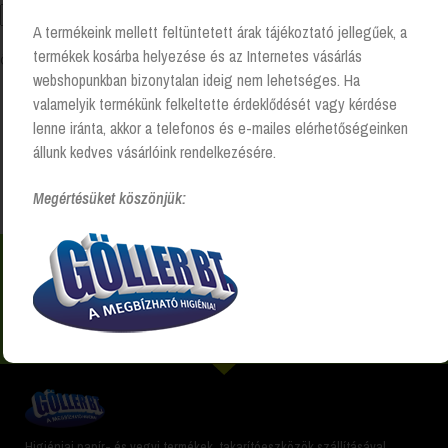
A termékeink mellett feltüntetett árak tájékoztató jellegűek, a
termékek kosárba helyezése és az Internetes vásárlás
Összesen 1 találat
webshopunkban bizonytalan ideig nem lehetséges. Ha
valamelyik termékünk felkeltette érdeklődését vagy kérdése
lenne iránta, akkor a telefonos és e-mailes elérhetőségeinken
Kezdőlap
“INNO-DEZ felületfertőtlenítő” címkével
állunk kedves vásárlóink rendelkezésére.
rendelkező termékek
Megértésüket köszönjük:
Nem találsz valamit? Hívj és segítünk Hétfőtől -
péntekig 8:00 -17:00 +36 20 223 8470
Higiéniai papír- és vegyi termékek, takarítóeszközök szállításával,