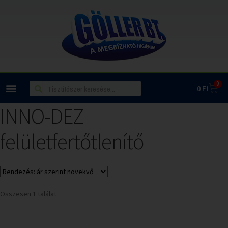
0
0
Ft
INNO-DEZ
felületfertőtlenítő
Összesen 1 találat