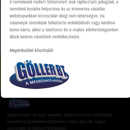
A termékeink mellett feltüntetett árak tájékoztató jellegűek, a
Összesen 1 találat
termékek kosárba helyezése és az Internetes vásárlás
webshopunkban bizonytalan ideig nem lehetséges. Ha
valamelyik termékünk felkeltette érdeklődését vagy kérdése
Kezdőlap
“higiéniai papírtasak” címkével rendelkező
lenne iránta, akkor a telefonos és e-mailes elérhetőségeinken
termékek
állunk kedves vásárlóink rendelkezésére.
Megértésüket köszönjük:
Nem találsz valamit? Hívj és segítünk Hétfőtől -
péntekig 8:00 -17:00 +36 20 223 8470
Higiéniai papír- és vegyi termékek, takarítóeszközök szállításával,
komplett szolgáltatások nyújtásával, széles választék, magas
színvonalon és kedvező feltételekkel.