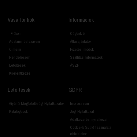
Vásárlói fiók
Információk
Fiókom
Cégünkről
Adataim, Jelszavam
Állásajánlatok
Címeim
Fizetési módok
Rendeléseim
Szállítási Információk
Letöltések
ÁSZF
Kijelentkezés
Letöltések
GDPR
Gyártói Megfelelőségi Nyilatkozatok
Impresszum
Katalógusok
Jogi Nyilatkozat
Adatkezelési nyilatkozat
Cookie-k (sütik) használata
oldalainkon