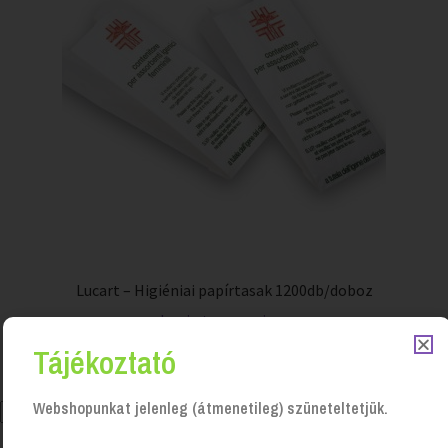
Lucart – Higiéniai papírtasak 1200db/doboz
Login to see prices
Tájékoztató
Webshopunkat jelenleg (átmenetileg) szüneteltetjük.