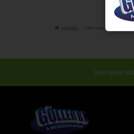
Kezdőlap
“habszappan adagoló” címk
Nem találsz val