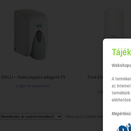
Tájék
Webshopun
VIALLI – Habszappan adagoló F5
Tork Elevation habs
A termékei
adagoló
az Interne
Login to see prices
Login to see price
termékünk 
elérhetősé
Megértésü
Mind a(z) 2 találat megjelenítve