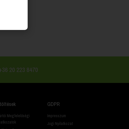
 +36 20 223 8470
töltések
GDPR
rtói Megfelelőségi
Impresszum
latkozatok
Jogi Nyilatkozat