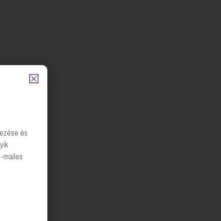
lyezése és
yik
e-mailes