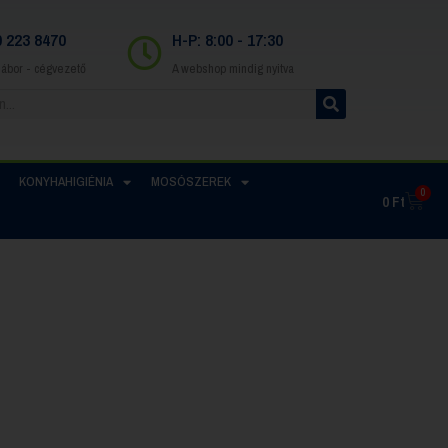
0 223 8470
H-P: 8:00 - 17:30
Gábor - cégvezető
A webshop mindig nyitva
KONYHAHIGIÉNIA
MOSÓSZEREK
0
0
Ft