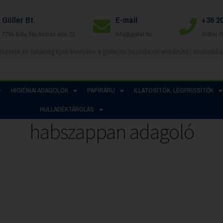
Göller Bt.
E-mail
+36 2
7754 Bóly, Fáy András utca 22.
info@goller.hu
Göller 
HIGIÉNIAI ADAGOLÓK
PAPÍRÁRU
ILLATOSÍTÓK, LÉGFRISSÍTŐK
HULLADÉKTÁROLÁS
habszappan adagoló