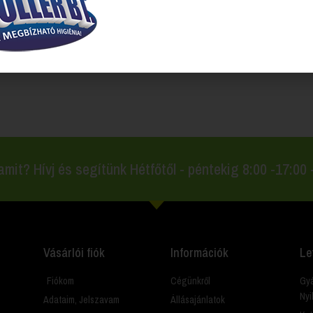
ével rendelkező termékek
amit? Hívj és segítünk Hétfőtől - péntekig 8:00 -17:00
Vásárlói fiók
Információk
Le
Fiókom
Cégünkről
Gyá
Nyi
Adataim, Jelszavam
Állásajánlatok