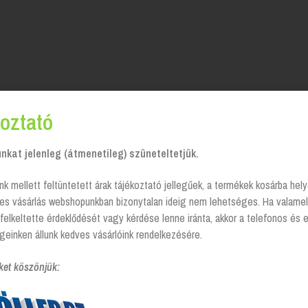
oztató
kat jelenleg (átmenetileg) szüneteltetjük.
zappan
nk mellett feltüntetett árak tájékoztató jellegűek, a termékek kosárba he
tes vásárlás webshopunkban bizonytalan ideig nem lehetséges. Ha valamel
s
felkeltette érdeklődését vagy kérdése lenne iránta, akkor a telefonos és 
geinken állunk kedves vásárlóink rendelkezésére.
ket köszönjük: