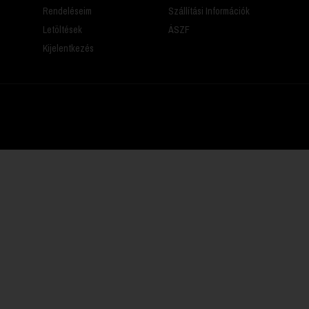
Rendeléseim
Szállítási Információk
Letöltések
ÁSZF
Kijelentkezés