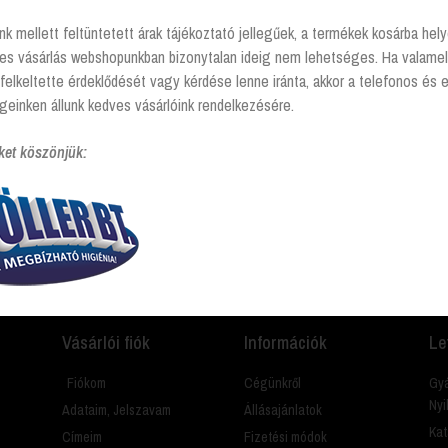
nk mellett feltüntetett árak tájékoztató jellegűek, a termékek kosárba he
tes vásárlás webshopunkban bizonytalan ideig nem lehetséges. Ha valamel
delkező termékek
felkeltette érdeklődését vagy kérdése lenne iránta, akkor a telefonos és 
geinken állunk kedves vásárlóink rendelkezésére.
ket köszönjük:
amit? Hívj és segítünk Hétfőtől - péntekig 8:00 -17:00
Vásárlói fiók
Információk
Le
Fiókom
Cégünkről
Gyá
Nyi
Adataim, Jelszavam
Állásajánlatok
Kat
Címeim
Fizetési módok