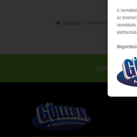
A termékei
az Interne
Kezdőlap
“gyökérkefe” címkével ren
termékünk 
elérhetősé
Megértésü
Nem találsz val