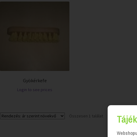
Gyökérkefe
Login to see prices
Tájék
Összesen 1 találat
Webshopun