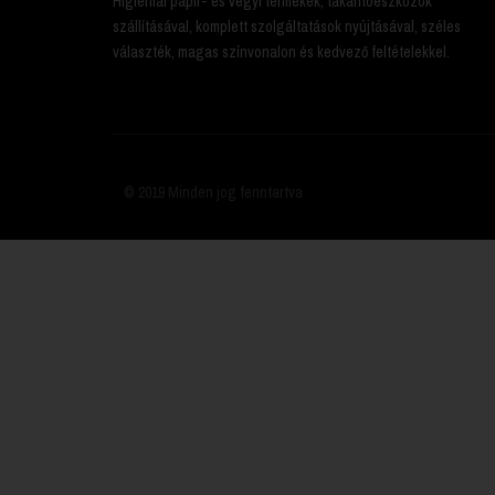
Higiéniai papír- és vegyi termékek, takarítóeszközök
szállításával, komplett szolgáltatások nyújtásával, széles
választék, magas színvonalon és kedvező feltételekkel.
© 2019 Minden jog fenntartva