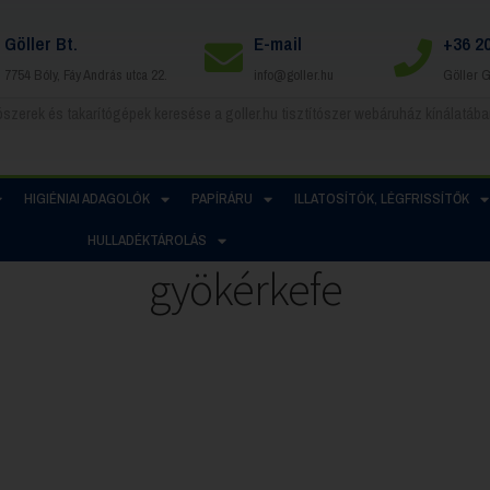
Göller Bt.
E-mail
+36 2
7754 Bóly, Fáy András utca 22.
info@goller.hu
Göller 
HIGIÉNIAI ADAGOLÓK
PAPÍRÁRU
ILLATOSÍTÓK, LÉGFRISSÍTŐK
HULLADÉKTÁROLÁS
gyökérkefe