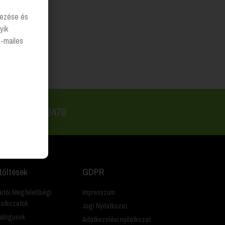
lyezése és
yik
e-mailes
 +36 20 223 8470
töltések
GDPR
rtói Megfelelőségi
Impresszum
latkozatok
Jogi Nyilatkozat
alógusok
Adatkezelési nyilatkozat