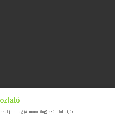
oztató
kat jelenleg (átmenetileg) szüneteltetjük.