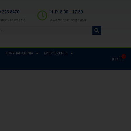
0 223 8470
H-P: 8:00 - 17:30
Gábor - cégvezető
A webshop mindig nyitva
KONYHAHIGIÉNIA
MOSÓSZEREK
0
0
Ft