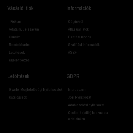
Vásárlói fiók
Információk
Fiókom
Cégünkről
Adataim, Jelszavam
Állásajánlatok
Címeim
Fizetési módok
Rendeléseim
Szállítási Információk
Letöltések
ÁSZF
Kijelentkezés
Letöltések
GDPR
Gyártói Megfelelőségi Nyilatkozatok
Impresszum
Katalógusok
Jogi Nyilatkozat
Adatkezelési nyilatkozat
Cookie-k (sütik) használata
oldalainkon