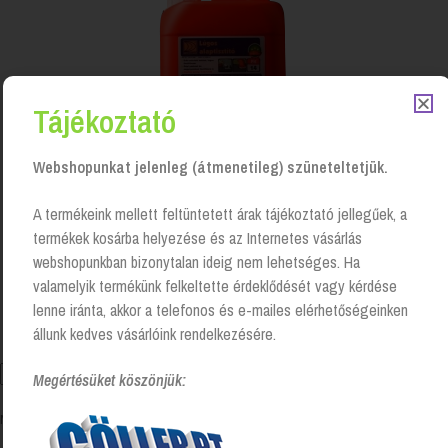
Tájékoztató
Webshopunkat jelenleg (átmenetileg) szüneteltetjük.
A termékeink mellett feltüntetett árak tájékoztató jellegűek, a
termékek kosárba helyezése és az Internetes vásárlás
Brilliance ® Lúgos alaptisztító- 5L
webshopunkban bizonytalan ideig nem lehetséges. Ha
Login to see prices
valamelyik termékünk felkeltette érdeklődését vagy kérdése
lenne iránta, akkor a telefonos és e-mailes elérhetőségeinken
állunk kedves vásárlóink rendelkezésére.
Megértésüket köszönjük:
Mind a(z) 2 találat megjelenítve