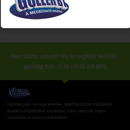
Kezdőlap
“gépi padozat tisztító” címkével rendelkező
termékek
Nem találsz valamit? Hívj és segítünk Hétfőtől -
péntekig 8:00 -17:00 +36 20 223 8470
Higiéniai papír- és vegyi termékek, takarítóeszközök szállításával,
komplett szolgáltatások nyújtásával, széles választék, magas
színvonalon és kedvező feltételekkel.