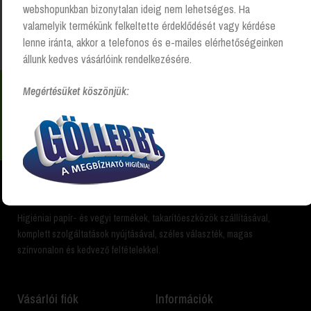
webshopunkban bizonytalan ideig nem lehetséges. Ha
valamelyik termékünk felkeltette érdeklődését vagy kérdése
Kezdőlap
“felületápoló” címkével rendelkező termékek
lenne iránta, akkor a telefonos és e-mailes elérhetőségeinken
állunk kedves vásárlóink rendelkezésére.
Megértésüket köszönjük:
Nem találsz valamit? Hívj és segítünk Hétfőtől -
péntekig 8:00 -17:00 +36 20 223 8470
Higiéniai papír- és vegyi termékek, takarítóeszközök szállításával,
komplett szolgáltatások nyújtásával, széles választék, magas
színvonalon és kedvező feltételekkel.
Vásárlói fiók
Információk