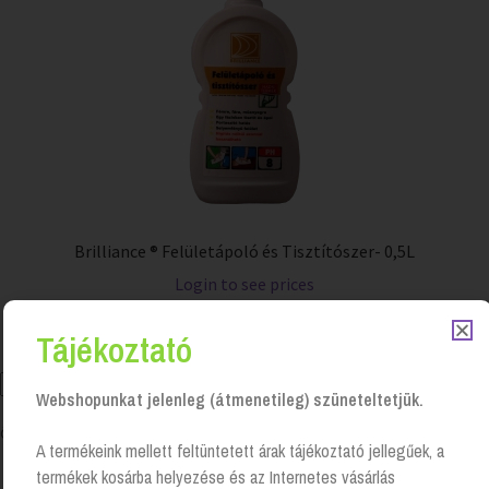
Brilliance ® Felületápoló és Tisztítószer- 0,5L
Login to see prices
Tájékoztató
Webshopunkat jelenleg (átmenetileg) szüneteltetjük.
Összesen 1 találat
A termékeink mellett feltüntetett árak tájékoztató jellegűek, a
termékek kosárba helyezése és az Internetes vásárlás