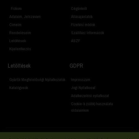
Fiókom
Cégünkről
Adataim, Jelszavam
Állásajánlatok
Címeim
Fizetési módok
Rendeléseim
Szállítási Információk
Letöltések
ÁSZF
Kijelentkezés
Letöltések
GDPR
Gyártói Megfelelőségi Nyilatkozatok
Impresszum
Katalógusok
Jogi Nyilatkozat
Adatkezelési nyilatkozat
Cookie-k (sütik) használata
oldalainkon