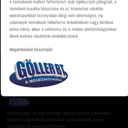
A termékeink mellett feltüntetett árak tájékoztató jellegűek, a
Összesen 1 találat
termékek kosárba helyezése és az Internetes vásárlás
webshopunkban bizonytalan ideig nem lehetséges. Ha
valamelyik termékünk felkeltette érdeklődését vagy kérdése
Kezdőlap
“Domestos wc tisztító” címkével rendelkező
lenne iránta, akkor a telefonos és e-mailes elérhetőségeinken
termékek
állunk kedves vásárlóink rendelkezésére.
Megértésüket köszönjük:
Nem találsz valamit? Hívj és segítünk Hétfőtől -
péntekig 8:00 -17:00 +36 20 223 8470
Higiéniai papír- és vegyi termékek, takarítóeszközök szállításával,
komplett szolgáltatások nyújtásával, széles választék, magas
színvonalon és kedvező feltételekkel.