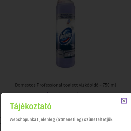
Domestos Professional toalett vízkőoldó – 750 ml
Login to see prices
Tájékoztató
Webshopunkat jelenleg (átmenetileg) szüneteltetjük.