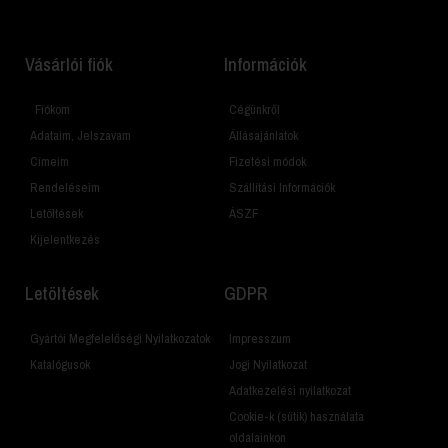
Vásárlói fiók
Információk
Fiókom
Cégünkről
Adataim, Jelszavam
Állásajánlatok
Címeim
Fizetési módok
Rendeléseim
Szállítási Információk
Letöltések
ÁSZF
Kijelentkezés
Letöltések
GDPR
Gyártói Megfelelőségi Nyilatkozatok
Impresszum
Katalógusok
Jogi Nyilatkozat
Adatkezelési nyilatkozat
Cookie-k (sütik) használata
oldalainkon