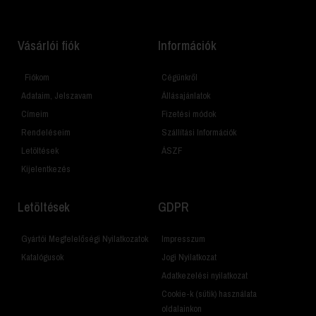
Vásárlói fiók
Információk
Fiókom
Cégünkről
Adataim, Jelszavam
Állásajánlatok
Címeim
Fizetési módok
Rendeléseim
Szállítási Információk
Letöltések
ÁSZF
Kijelentkezés
Letöltések
GDPR
Gyártói Megfelelőségi Nyilatkozatok
Impresszum
Katalógusok
Jogi Nyilatkozat
Adatkezelési nyilatkozat
Cookie-k (sütik) használata
oldalainkon