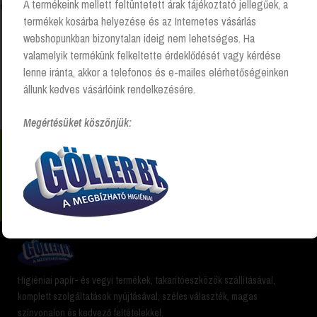
A termékeink mellett feltüntetett árak tájékoztató jellegűek, a
Összesen 1 találat
termékek kosárba helyezése és az Internetes vásárlás
webshopunkban bizonytalan ideig nem lehetséges. Ha
valamelyik termékünk felkeltette érdeklődését vagy kérdése
Kezdőlap
“Dalma padlófelmosó 5l” címkével rendelkező
lenne iránta, akkor a telefonos és e-mailes elérhetőségeinken
termékek
állunk kedves vásárlóink rendelkezésére.
Megértésüket köszönjük:
Nem találsz valamit? Hívj és segítünk Hétfőtől -
péntekig 8:00 -17:00 +36 20 223 8470
Higiéniai papír- és vegyi termékek, takarítóeszközök szállításával,
komplett szolgáltatások nyújtásával, széles választék, magas
színvonalon és kedvező feltételekkel.