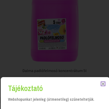
Dalma padlófelmosó koncentrátum 5l
Login to see prices
Tájékoztató
Webshopunkat jelenleg (átmenetileg) szüneteltetjük.