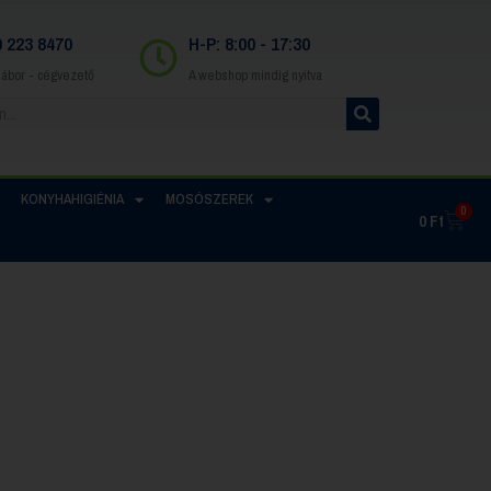
0 223 8470
H-P: 8:00 - 17:30
Gábor - cégvezető
A webshop mindig nyitva
KONYHAHIGIÉNIA
MOSÓSZEREK
0
0
Ft