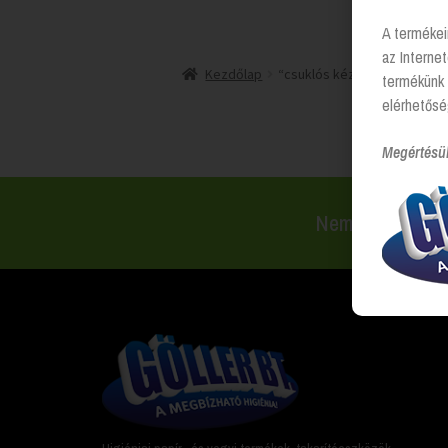
A termékei
az Interne
Kezdőlap
“csuklós kézipadtartó” cím
termékünk 
elérhetősé
Megértésü
Nem találsz val