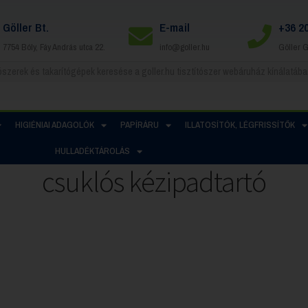
Göller Bt.
E-mail
+36 2
7754 Bóly, Fáy András utca 22.
info@goller.hu
Göller 
HIGIÉNIAI ADAGOLÓK
PAPÍRÁRU
ILLATOSÍTÓK, LÉGFRISSÍTŐK
HULLADÉKTÁROLÁS
csuklós kézipadtartó