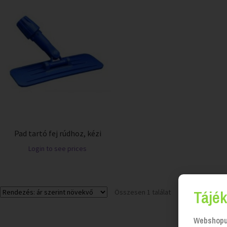
Pad tartó fej rúdhoz, kézi
Login to see prices
Tájék
Összesen 1 találat
Webshopun