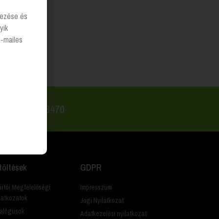
lyezése és
yik
e-mailes
 +36 20 223 8470
töltések
GDPR
rtói Megfelelőségi
Impresszum
latkozatok
Jogi Nyilatkozat
alógusok
Adatkezelési nyilatkozat