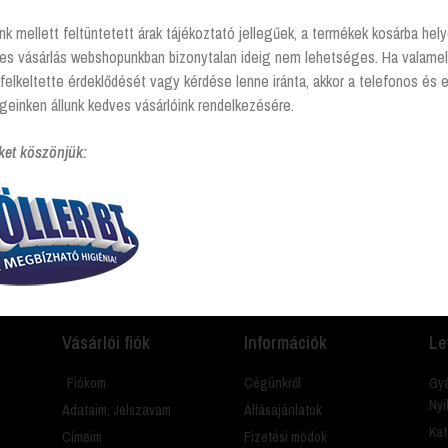
nk mellett feltüntetett árak tájékoztató jellegűek, a termékek kosárba he
tes vásárlás webshopunkban bizonytalan ideig nem lehetséges. Ha valamel
kével rendelkező termékek
felkeltette érdeklődését vagy kérdése lenne iránta, akkor a telefonos és 
geinken állunk kedves vásárlóink rendelkezésére.
ket köszönjük:
amit? Hívj és segítünk Hétfőtől - péntekig 8:00 -17:00
Vásárlói fiók
Információk
Le
Fiókom
Cégünkről
Gyá
Nyi
Adataim, Jelszavam
Állásajánlatok
Kat
Címeim
Fizetési módok