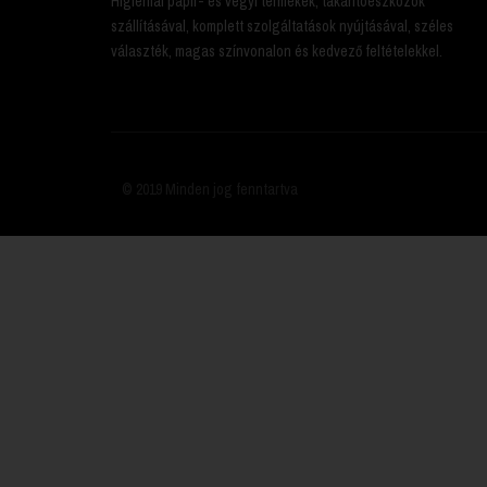
Higiéniai papír- és vegyi termékek, takarítóeszközök
szállításával, komplett szolgáltatások nyújtásával, széles
választék, magas színvonalon és kedvező feltételekkel.
© 2019 Minden jog fenntartva