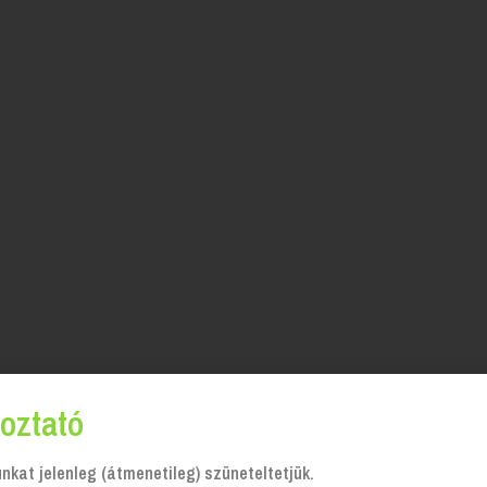
oztató
kat jelenleg (átmenetileg) szüneteltetjük.