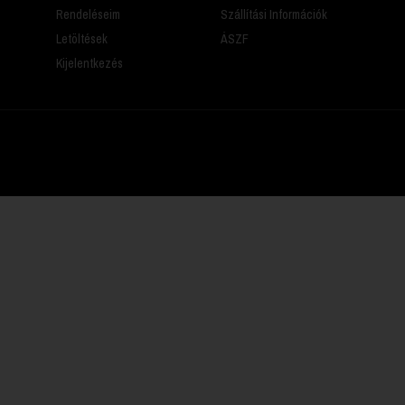
Rendeléseim
Szállítási Információk
Letöltések
ÁSZF
Kijelentkezés