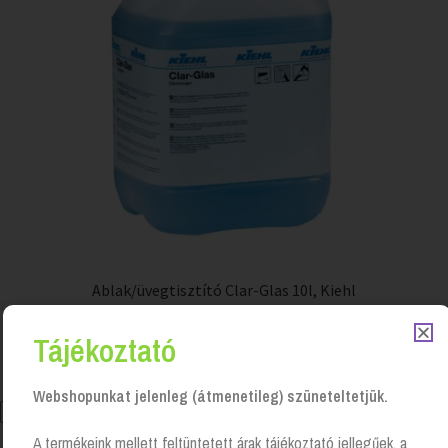
Ablak/üvegtisztító Clar-Glas 10l, Kiehl
Login to see prices
Tájékoztató
Webshopunkat jelenleg (átmenetileg) szüneteltetjük.
A termékeink mellett feltüntetett árak tájékoztató jellegűek, a