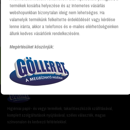
Összesen 1 találat
termékek kosárba helyezése és az Internetes vásárlás
webshopunkban bizonytalan ideig nem lehetséges. Ha
valamelyik termékünk felkeltette érdeklődését vagy kérdése
lenne iránta, akkor a telefonos és e-mailes elérhetőségeinken
Kezdőlap
“clar-glas” címkével rendelkező termékek
állunk kedves vásárlóink rendelkezésére.
Megértésüket köszönjük:
Nem találsz valamit? Hívj és segítünk Hétfőtől -
péntekig 8:00 -17:00 +36 20 223 8470
Higiéniai papír- és vegyi termékek, takarítóeszközök szállításával,
komplett szolgáltatások nyújtásával, széles választék, magas
színvonalon és kedvező feltételekkel.