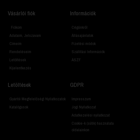
Vásárlói fiók
Információk
Fiókom
Cégünkről
Adataim, Jelszavam
Állásajánlatok
Címeim
Fizetési módok
Rendeléseim
Szállítási Információk
Letöltések
ÁSZF
Kijelentkezés
Letöltések
GDPR
Gyártói Megfelelőségi Nyilatkozatok
Impresszum
Katalógusok
Jogi Nyilatkozat
Adatkezelési nyilatkozat
Cookie-k (sütik) használata
oldalainkon