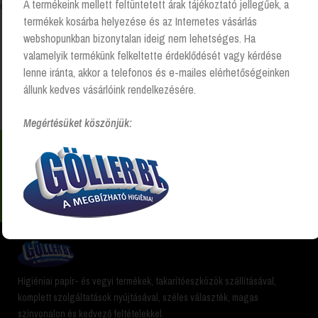
A termékeink mellett feltüntetett árak tájékoztató jellegűek, a
Összesen 1 találat
termékek kosárba helyezése és az Internetes vásárlás
webshopunkban bizonytalan ideig nem lehetséges. Ha
valamelyik termékünk felkeltette érdeklődését vagy kérdése
Kezdőlap
“Bref kosaras wc gél” címkével rendelkező
lenne iránta, akkor a telefonos és e-mailes elérhetőségeinken
termékek
állunk kedves vásárlóink rendelkezésére.
Megértésüket köszönjük:
Nem találsz valamit? Hívj és segítünk Hétfőtől -
péntekig 8:00 -17:00 +36 20 223 8470
Higiéniai papír- és vegyi termékek, takarítóeszközök szállításával,
komplett szolgáltatások nyújtásával, széles választék, magas
színvonalon és kedvező feltételekkel.