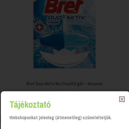
Bref Duo Aktiv Wc frissítő gél – kosaras
Login to see prices
Tájékoztató
Webshopunkat jelenleg (átmenetileg) szüneteltetjük.