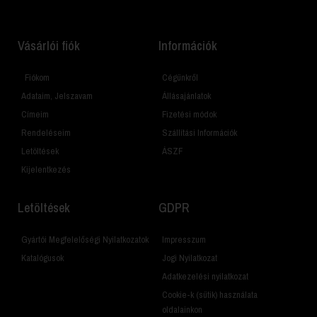
Vásárlói fiók
Információk
Fiókom
Cégünkről
Adataim, Jelszavam
Állásajánlatok
Címeim
Fizetési módok
Rendeléseim
Szállítási Információk
Letöltések
ÁSZF
Kijelentkezés
Letöltések
GDPR
Gyártói Megfelelőségi Nyilatkozatok
Impresszum
Katalógusok
Jogi Nyilatkozat
Adatkezelési nyilatkozat
Cookie-k (sütik) használata
oldalainkon