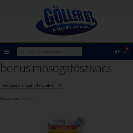
0
0
Ft
bonus mosogatószivacs
Összesen 1 találat