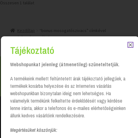
Összesen 1 találat
Kezdőlap
“bonus mosogatószivacs” címkével
rendelkező termékek
Tájékoztató
Webshopunkat jelenleg (átmenetileg) szüneteltetjük.
Nem találsz valamit? Hívj és segítünk Hétfőtől -
A termékeink mellett feltüntetett árak tájékoztató jellegűek, a
péntekig 8:00 -17:00 +36 20 223 8470
termékek kosárba helyezése és az Internetes vásárlás
webshopunkban bizonytalan ideig nem lehetséges. Ha
valamelyik termékünk felkeltette érdeklődését vagy kérdése
lenne iránta, akkor a telefonos és e-mailes elérhetőségeinken
állunk kedves vásárlóink rendelkezésére.
Higiéniai papír- és vegyi termékek, takarítóeszközök szállításával,
komplett szolgáltatások nyújtásával, széles választék, magas
Megértésüket köszönjük:
színvonalon és kedvező feltételekkel.