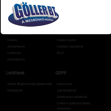
Vásárlói fiók
Információk
Fiókom
Cégünkről
Adataim, Jelszavam
Állásajánlatok
Címeim
Fizetési módok
Rendeléseim
Szállítási Információk
Letöltések
ÁSZF
Kijelentkezés
Letöltések
GDPR
Gyártói Megfelelőségi Nyilatkozatok
Impresszum
Katalógusok
Jogi Nyilatkozat
Adatkezelési nyilatkozat
Cookie-k (sütik) használata
oldalainkon