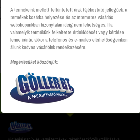
A termékeink mellett feltüntetett árak tájékoztató jellegűek, a
termékek kosárba helyezése és az Internetes vásárlás
Összesen 1 találat
webshopunkban bizonytalan ideig nem lehetséges. Ha
valamelyik termékünk felkeltette érdeklődését vagy kérdése
lenne iránta, akkor a telefonos és e-mailes elérhetőségeinken
Kezdőlap
“billenőfedeles hulladékgyűjtő” címkével
állunk kedves vásárlóink rendelkezésére.
rendelkező termékek
Megértésüket köszönjük:
Nem találsz valamit? Hívj és segítünk Hétfőtől -
péntekig 8:00 -17:00 +36 20 223 8470
Higiéniai papír- és vegyi termékek, takarítóeszközök szállításával,