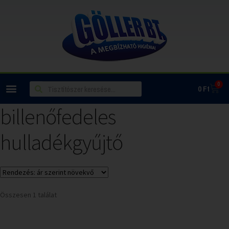
0
0
Ft
billenőfedeles
hulladékgyűjtő
Összesen 1 találat