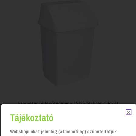
Szemetes billenőfedeles – 15/25/50 liter, Click-It
Login to see prices
Tájékoztató
Webshopunkat jelenleg (átmenetileg) szüneteltetjük.