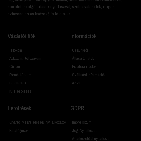
komplett szolgáltatások nyújtásával, széles választék, magas
színvonalon és kedvező feltételekkel.
Vásárlói fiók
Információk
Fiókom
Cégünkről
Adataim, Jelszavam
Állásajánlatok
Címeim
Fizetési módok
Rendeléseim
Szállítási Információk
Letöltések
ÁSZF
Kijelentkezés
Letöltések
GDPR
Gyártói Megfelelőségi Nyilatkozatok
Impresszum
Katalógusok
Jogi Nyilatkozat
Adatkezelési nyilatkozat