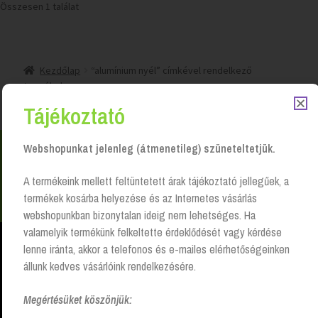
Összesen 1 találat
Kezdőlap
“alumínium nyél” címkével rendelkező
termékek
Tájékoztató
Webshopunkat jelenleg (átmenetileg) szüneteltetjük.
Nem találsz valamit? Hívj és segítünk Hétfőtől -
A termékeink mellett feltüntetett árak tájékoztató jellegűek, a
péntekig 8:00 -17:00 +36 20 223 8470
termékek kosárba helyezése és az Internetes vásárlás
webshopunkban bizonytalan ideig nem lehetséges. Ha
valamelyik termékünk felkeltette érdeklődését vagy kérdése
lenne iránta, akkor a telefonos és e-mailes elérhetőségeinken
állunk kedves vásárlóink rendelkezésére.
Higiéniai papír- és vegyi termékek, takarítóeszközök szállításával,
komplett szolgáltatások nyújtásával, széles választék, magas
Megértésüket köszönjük:
színvonalon és kedvező feltételekkel.