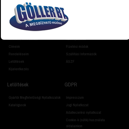
Vásárlói fiók
Információk
Fiókom
Cégünkről
Adataim, Jelszavam
Állásajánlatok
Címeim
Fizetési módok
Rendeléseim
Szállítási Információk
Letöltések
ÁSZF
Kijelentkezés
Letöltések
GDPR
Gyártói Megfelelőségi Nyilatkozatok
Impresszum
Katalógusok
Jogi Nyilatkozat
Adatkezelési nyilatkozat
Cookie-k (sütik) használata
oldalainkon