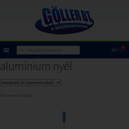
0
0
Ft
alumínium nyél
Összesen 1 találat