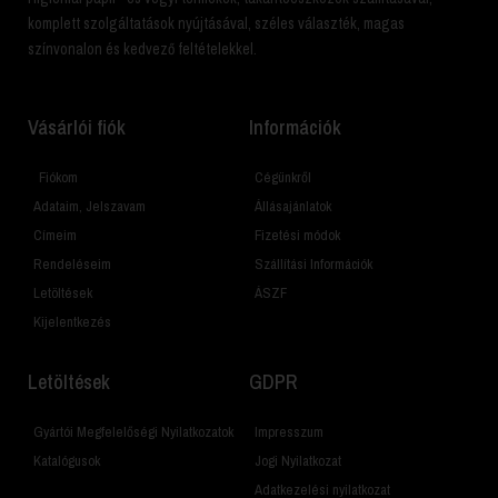
komplett szolgáltatások nyújtásával, széles választék, magas
színvonalon és kedvező feltételekkel.
Vásárlói fiók
Információk
Fiókom
Cégünkről
Adataim, Jelszavam
Állásajánlatok
Címeim
Fizetési módok
Rendeléseim
Szállítási Információk
Letöltések
ÁSZF
Kijelentkezés
Letöltések
GDPR
Gyártói Megfelelőségi Nyilatkozatok
Impresszum
Katalógusok
Jogi Nyilatkozat
Adatkezelési nyilatkozat