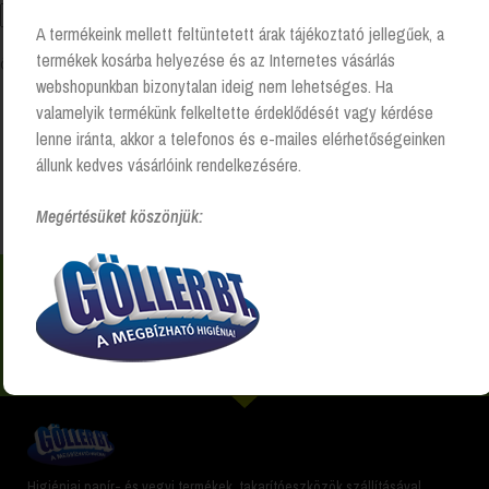
A termékeink mellett feltüntetett árak tájékoztató jellegűek, a
termékek kosárba helyezése és az Internetes vásárlás
Összesen 1 találat
webshopunkban bizonytalan ideig nem lehetséges. Ha
valamelyik termékünk felkeltette érdeklődését vagy kérdése
lenne iránta, akkor a telefonos és e-mailes elérhetőségeinken
Kezdőlap
“954274 katrin habszappan 1000ml” címkével
állunk kedves vásárlóink rendelkezésére.
rendelkező termékek
Megértésüket köszönjük:
Nem találsz valamit? Hívj és segítünk Hétfőtől -
péntekig 8:00 -17:00 +36 20 223 8470
Higiéniai papír- és vegyi termékek, takarítóeszközök szállításával,