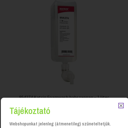
954274 Katrin Foamwash habszappan – 1 liter
Login to see prices
Tájékoztató
Webshopunkat jelenleg (átmenetileg) szüneteltetjük.