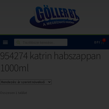
0
0
Ft
954274 katrin habszappan
1000ml
Összesen 1 találat