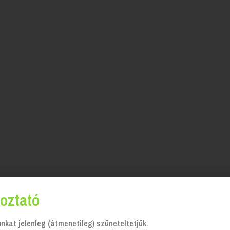
oztató
kat jelenleg (átmenetileg) szüneteltetjük.