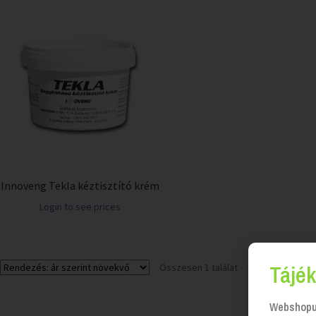
Innoveng Tekla kéztisztító krém
Login to see prices
Tájék
Összesen 1 találat
Webshopun