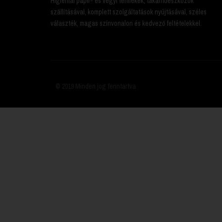
Higiéniai papír- és vegyi termékek, takarítóeszközök
szállításával, komplett szolgáltatások nyújtásával, széles
választék, magas színvonalon és kedvező feltételekkel.
© 2019 Minden jog fenntartva