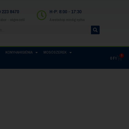
0 223 8470
H-P: 8:00 - 17:30
Gábor - cégvezető
A webshop mindig nyitva
KONYHAHIGIÉNIA
MOSÓSZEREK
0
0
Ft