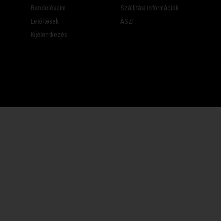
Rendeléseim
Szállítási Információk
Letöltések
ÁSZF
Kijelentkezés