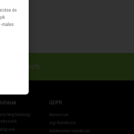
lyezése és
yik
e-mailes
 +36 20 223 8470
töltések
GDPR
rtói Megfelelőségi
Impresszum
latkozatok
Jogi Nyilatkozat
alógusok
Adatkezelési nyilatkozat