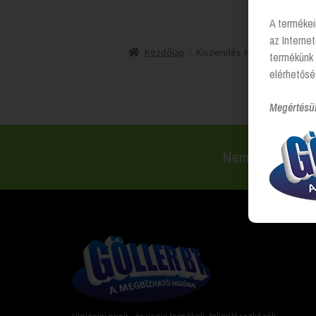
A termékei
az Interne
Kezdőlap
Kiszerelés termék
4 kg
termékünk 
elérhetősé
Megértésü
Nem találsz val