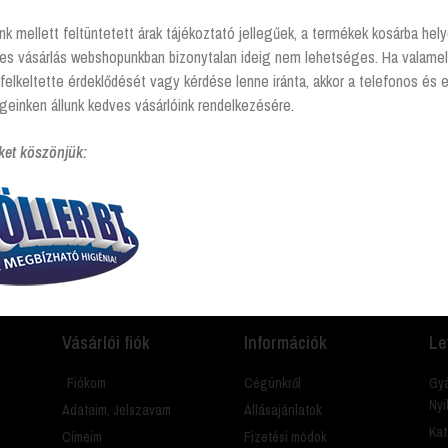
nk mellett feltüntetett árak tájékoztató jellegűek, a termékek kosárba he
tes vásárlás webshopunkban bizonytalan ideig nem lehetséges. Ha valamel
felkeltette érdeklődését vagy kérdése lenne iránta, akkor a telefonos és 
geinken állunk kedves vásárlóink rendelkezésére.
ket köszönjük:
amit? Hívj és segítünk Hétfőtől - péntekig 8:00 -17:00
Vásárlói fiók
Információk
Le
Fiókom
Cégünkről
Gyá
Nyi
Adataim, Jelszavam
Állásajánlatok
Kat
Címeim
Fizetési módok