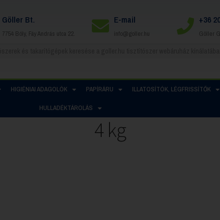
Göller Bt.
E-mail
+36 2
7754 Bóly, Fáy András utca 22.
info@goller.hu
Göller 
HIGIÉNIAI ADAGOLÓK
PAPÍRÁRU
ILLATOSÍTÓK, LÉGFRISSÍTŐK
HULLADÉKTÁROLÁS
4 kg