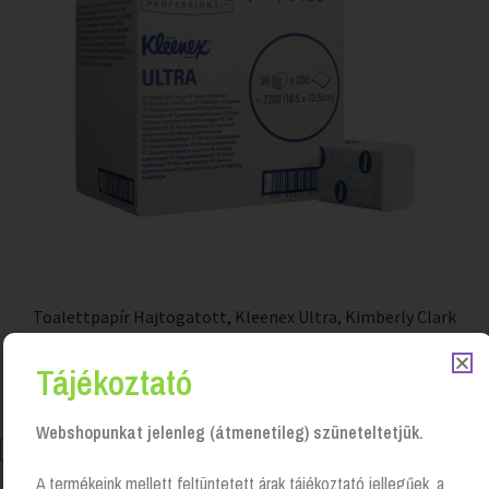
Toalettpapír Hajtogatott, Kleenex Ultra, Kimberly Clark
Login to see prices
Tájékoztató
Webshopunkat jelenleg (átmenetileg) szüneteltetjük.
A termékeink mellett feltüntetett árak tájékoztató jellegűek, a