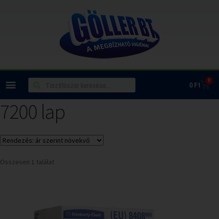
0
0
Ft
7200 lap
Összesen 1 találat