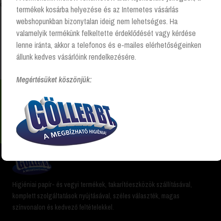
Összesen 1 találat
termékek kosárba helyezése és az Internetes vásárlás
webshopunkban bizonytalan ideig nem lehetséges. Ha
valamelyik termékünk felkeltette érdeklődését vagy kérdése
lenne iránta, akkor a telefonos és e-mailes elérhetőségeinken
Kezdőlap
Kiszerelés termék
7200 lap
állunk kedves vásárlóink rendelkezésére.
Megértésüket köszönjük:
Nem találsz valamit? Hívj és segítünk Hétfőtől -
péntekig 8:00 -17:00 +36 20 223 8470
Higiéniai papír- és vegyi termékek, takarítóeszközök szállításával,
komplett szolgáltatások nyújtásával, széles választék, magas
színvonalon és kedvező feltételekkel.