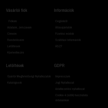
Vásárlói fiók
Információk
Fiókom
Cégünkről
Adataim, Jelszavam
Állásajánlatok
Címeim
Fizetési módok
Rendeléseim
Szállítási Információk
Letöltések
ÁSZF
Kijelentkezés
Letöltések
GDPR
Gyártói Megfelelőségi Nyilatkozatok
Impresszum
Katalógusok
Jogi Nyilatkozat
Adatkezelési nyilatkozat
Cookie-k (sütik) használata
oldalainkon