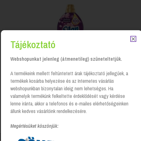
Tájékoztató
Webshopunkat jelenleg (átmenetileg) szüneteltetjük.
A termékeink mellett feltüntetett árak tájékoztató jellegűek, a
termékek kosárba helyezése és az Internetes vásárlás
webshopunkban bizonytalan ideig nem lehetséges. Ha
valamelyik termékünk felkeltette érdeklődését vagy kérdése
Öblítő 1850 ml, Silan – Orange Oil&Magnolia
lenne iránta, akkor a telefonos és e-mailes elérhetőségeinken
Login to see prices
állunk kedves vásárlóink rendelkezésére.
Megértésüket köszönjük: