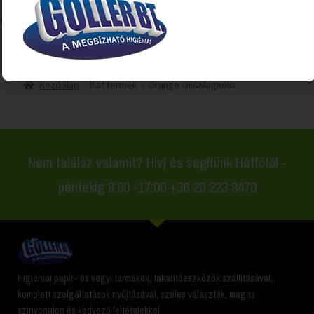
Mind a(z) 2 találat megjelenítve
Kezdőlap
Illat termék
Orange Oil&Magnolia
Nem találsz valamit? Hívj és segítünk Hétfőtől -
péntekig 8:00 -17:00 +36 20 223 8470
Higiéniai papír- és vegyi termékek, takarítóeszközök szállításával,
komplett szolgáltatások nyújtásával, széles választék, magas
színvonalon és kedvező feltételekkel.