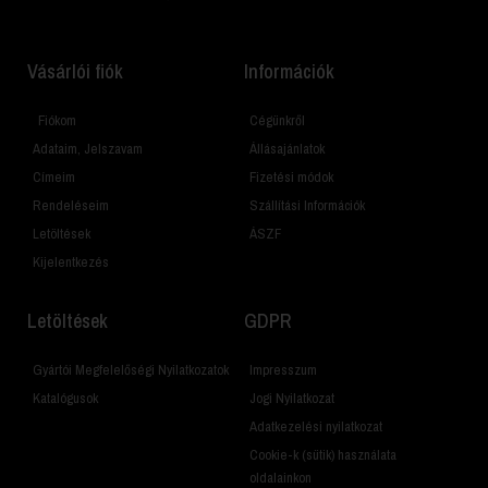
Vásárlói fiók
Információk
Fiókom
Cégünkről
Adataim, Jelszavam
Állásajánlatok
Címeim
Fizetési módok
Rendeléseim
Szállítási Információk
Letöltések
ÁSZF
Kijelentkezés
Letöltések
GDPR
Gyártói Megfelelőségi Nyilatkozatok
Impresszum
Katalógusok
Jogi Nyilatkozat
Adatkezelési nyilatkozat
Cookie-k (sütik) használata
oldalainkon