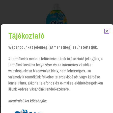
Tájékoztató
Webshopunkat jelenleg (átmenetileg) szüneteltetjük.
A termékeink mellett feltüntetett árak tájékoztató jellegűek, a
termékek kosárba helyezése és az Internetes vásárlás
webshopunkban bizonytalan ideig nem lehetséges. Ha
valamelyik termékünk felkeltette érdeklődését vagy kérdése
Öblítő 1850 ml, Silan – Morning Sun
lenne iránta, akkor a telefonos és e-mailes elérhetőségeinken
Login to see prices
állunk kedves vásárlóink rendelkezésére.
Megértésüket köszönjük: