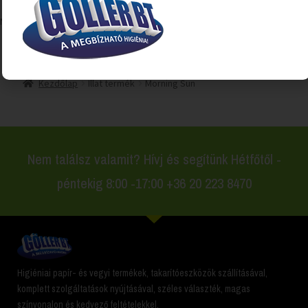
Mind a(z) 2 találat megjelenítve
Kezdőlap
Illat termék
Morning Sun
Nem találsz valamit? Hívj és segítünk Hétfőtől -
péntekig 8:00 -17:00 +36 20 223 8470
Higiéniai papír- és vegyi termékek, takarítóeszközök szállításával,
komplett szolgáltatások nyújtásával, széles választék, magas
színvonalon és kedvező feltételekkel.