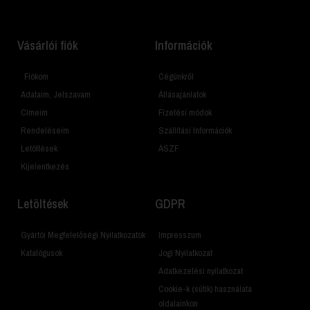
Vásárlói fiók
Információk
Fiókom
Cégünkről
Adataim, Jelszavam
Állásajánlatok
Címeim
Fizetési módok
Rendeléseim
Szállítási Információk
Letöltések
ÁSZF
Kijelentkezés
Letöltések
GDPR
Gyártói Megfelelőségi Nyilatkozatok
Impresszum
Katalógusok
Jogi Nyilatkozat
Adatkezelési nyilatkozat
Cookie-k (sütik) használata
oldalainkon