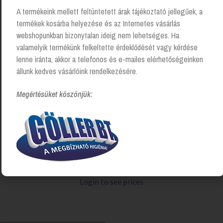
A termékeink mellett feltüntetett árak tájékoztató jellegűek, a
termékek kosárba helyezése és az Internetes vásárlás
webshopunkban bizonytalan ideig nem lehetséges. Ha
valamelyik termékünk felkeltette érdeklődését vagy kérdése
lenne iránta, akkor a telefonos és e-mailes elérhetőségeinken
állunk kedves vásárlóink rendelkezésére.
Megértésüket köszönjük:
Légfrissítő Premium, Tork – Citrus
Login to see prices