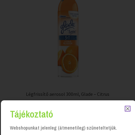
Légfrissítő aerosol 300ml, Glade – Citrus
Login to see prices
Tájékoztató
Webshopunkat jelenleg (átmenetileg) szüneteltetjük.