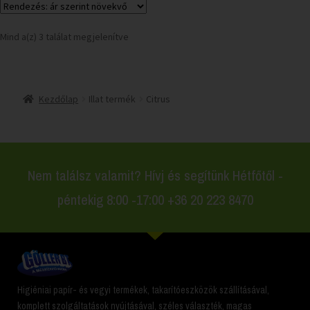
Mind a(z) 3 találat megjelenítve
Kezdőlap
Illat termék
Citrus
Nem találsz valamit? Hívj és segítünk Hétfőtől -
péntekig 8:00 -17:00 +36 20 223 8470
Higiéniai papír- és vegyi termékek, takarítóeszközök szállításával,
komplett szolgáltatások nyújtásával, széles választék, magas