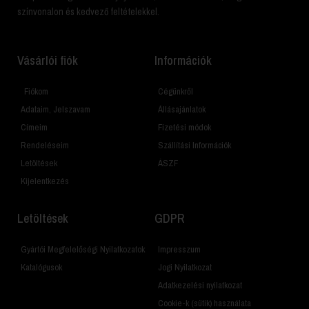
színvonalon és kedvező feltételekkel.
Vásárlói fiók
Információk
Fiókom
Cégünkről
Adataim, Jelszavam
Állásajánlatok
Címeim
Fizetési módok
Rendeléseim
Szállítási Információk
Letöltések
ÁSZF
Kijelentkezés
Letöltések
GDPR
Gyártói Megfelelőségi Nyilatkozatok
Impresszum
Katalógusok
Jogi Nyilatkozat
Adatkezelési nyilatkozat
Cookie-k (sütik) használata