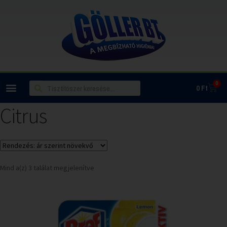
0
0
Ft
Citrus
Mind a(z) 3 találat megjelenítve