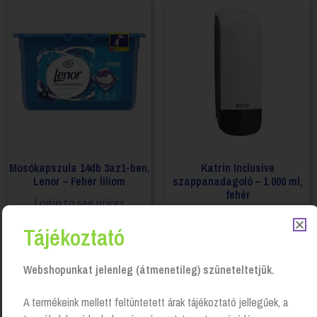
Mosókapszula 14db 3az1-ben,
Katrin Inclusive
Lenor – Fehér liliom
szappanadagoló – 1 000 ml,
fehér
Login to see prices
Login to see prices
Tájékoztató
Webshopunkat jelenleg (átmenetileg) szüneteltetjük.
A termékeink mellett feltüntetett árak tájékoztató jellegűek, a