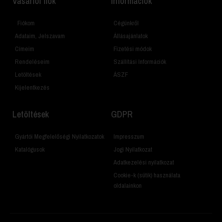
Vásárlói fiók
Információk
Fiókom
Cégünkről
Adataim, Jelszavam
Állásajánlatok
Címeim
Fizetési módok
Rendeléseim
Szállítási Információk
Letöltések
ÁSZF
Kijelentkezés
Letöltések
GDPR
Gyártói Megfelelőségi Nyilatkozatok
Impresszum
Katalógusok
Jogi Nyilatkozat
Adatkezelési nyilatkozat
Cookie-k (sütik) használata
oldalainkon