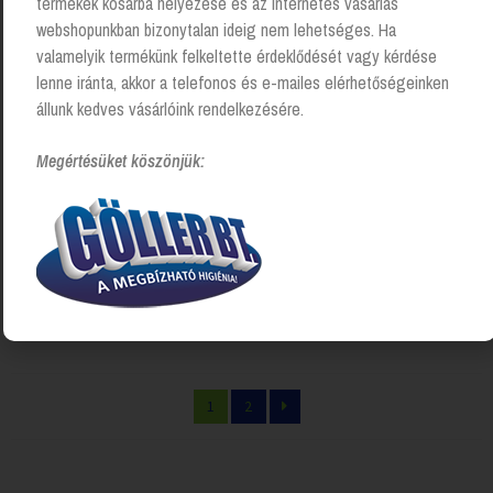
termékek kosárba helyezése és az Internetes vásárlás
webshopunkban bizonytalan ideig nem lehetséges. Ha
valamelyik termékünk felkeltette érdeklődését vagy kérdése
lenne iránta, akkor a telefonos és e-mailes elérhetőségeinken
állunk kedves vásárlóink rendelkezésére.
Megértésüket köszönjük:
Toalettpapír adagoló,
Kéztörlő papír adagoló
Inclusive Gigant S, fehér,
Automata tekercses
Katrin
Inclusive, fehér, Katrin
Login to see prices
Login to see prices
1–10 termék, összesen 19 db
1
2